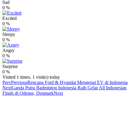
Sad
0
%
Excited
0
%
Sleepy
0
%
Angry
0
%
Surprise
0
%
Visited 1 times, 1 visit(s) today
Prev
Previous
Rencana Ford & Hyundai Mengenai EV di Indonesia
Next
Ganda Putra Badminton Indonesia Raih Gelar All Indonesian
Finals di Odense, Denmark
Next