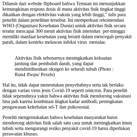
Dilansir dari website flipboard bahwa Temuan ini menunjukkan
kemungkinan respons dosis di mana aktivitas fisik tingkat tinggi
dikaitkan dengan efektivitas vaksin yang lebih tinggi,” tulis para
peneliti dalam penelitian tersebut. Ini memperkuat rekomendasi
WHO (Organisasi Kesehatan Dunia) untuk aktivitas fisik secara
teratur mencapai 300 menit aktivitas fisik intensitas per-minggu
memiliki manfaat kesehatan yang berarti dalam mencegah penyakit
parah, dalam konteks melawan infeksi virus menular.
Aktivitas fisik sebenarnya meningkatkan kekuatan
jantung dan pembuluh darah, yang dapat
mendistribusikan oksigen ke seluruh tubuh (Photo :
Run4 ffwpu/ Pexels)
Hal itu, tidak dapat menentukan penyebabnya serta tak berlaku
dengan varian virus jenis Covid-19 seperti omicron. Para peneliti
tidak sepenuhnya yakin bahwa aktivitas fisik mendorong vaksinasi
bisa jadi karena kombinasi tingkat kadar antibodi, peningkatan
pengawasan kekebalan sel-T dan psikososial.
Peneliti mengemukakan bahwa kesehatan masyarakat harus
mendorong aktivitas fisik salah satu cara untuk meningkatkan imun
tubuh serta mengurangi resiko penyakit covid-19 harus diperlukan
perawatan khusus.