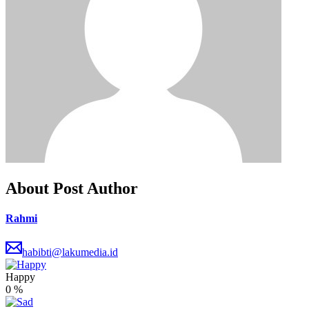
About Post Author
Rahmi
habibti@lakumedia.id
Happy
0
%