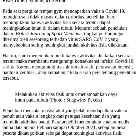
Read Time:
1 Minute, 41 Second
Pada saat pergi ke tempat gym mendapatkan vaksin Covid-19,
mungkin saja tidak masuk dalam prioritas, penelitian baru
menunjukkan bahwa aktivitas fisik secara teratur dapat
meningkatkan imun di dalam tubuh. Menurut sebuah penelitian
dalam
British Journal of Sport Medicine
, tingkat perlindungan
diterima oleh seseorang terhadap virus SARS-CoV-2 yang
menyebabkan sering meningkat jumlah aktivitas fisik dilakukan.
Hal ini, studi menemukan bukti bahwa aktivitas dilakukan secara
teratur maka membantu mengurangi konsekuensi infeksi Covid-19
serius. Karena mengurangi masuk rumah sakit, perawatan intensif,
bantuan ventilasi, atau kematian,” kata siaran pers tentang penelitian
tersebut.
Melakukan aktivitas fisik untuk menambahkan daya
imun pada tubuh (Photo : Snapwire/ Pexels)
Penelitian mencatat masyarakat yang telah mendapatkan vaksin
penuh atau vaksin lengkap dari petugas kesehatan dan yang
memiliki aktivitas padat, Para peneliti menemukan catatan medis
tanpa data antara Febuari sampai Oktober 2021, sebagian besar
peserta dikategorikan sebagai dapat meningkat aktivitas fisik.