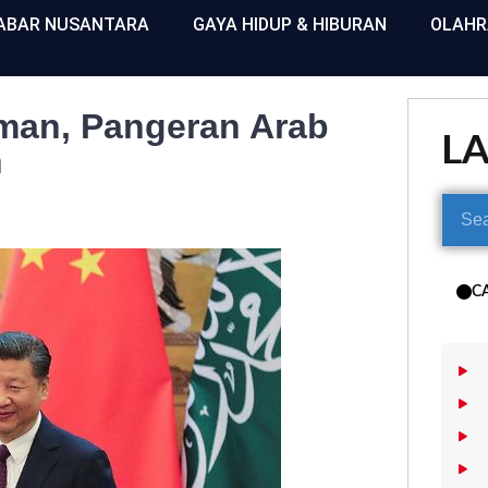
ABAR NUSANTARA
GAYA HIDUP & HIBURAN
OLAH
lman, Pangeran Arab
L
h
C