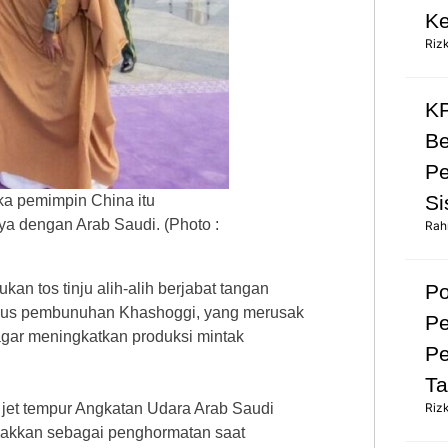
Ke
Riz
KP
Be
Pe
Si
ika pemimpin China itu
 dengan Arab Saudi. (Photo :
Rah
Po
 tos tinju alih-alih berjabat tangan
kasus pembunuhan Khashoggi, yang merusak
Pe
gar meningkatkan produksi mintak
Pe
Ta
Riz
 jet tempur Angkatan Udara Arab Saudi
bakkan sebagai penghormatan saat