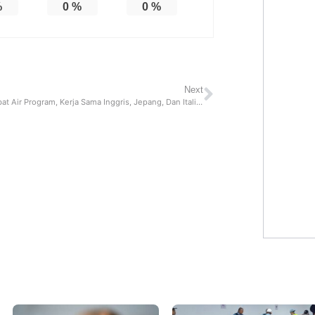
%
0
%
0
%
Next
Global Combat Air Program, Kerja Sama Inggris, Jepang, Dan Italia Untuk Membuat Jet Tempur Generasi Keenam