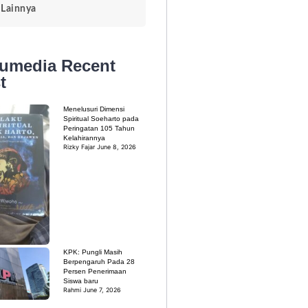
Lainnya
kumedia
Recent
t
Menelusuri Dimensi
Spiritual Soeharto pada
Peringatan 105 Tahun
Kelahirannya
Rizky Fajar
June 8, 2026
KPK: Pungli Masih
Berpengaruh Pada 28
Persen Penerimaan
Siswa baru
Rahmi
June 7, 2026