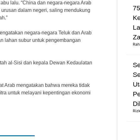
bu lalu. “China dan negara-negara Arab
75
m urusan dalam negeri, saling mendukung
K
ah.”
L
mengatakan negara-negara Teluk dan Arab
Za
kan lahan subur untuk pengembangan
Rah
tah al-Sisi dan kepala Dewan Kedaulatan
S
Se
Ut
irat Arab mengatakan bahwa mereka tidak
itra untuk melayani kepentingan ekonomi
Pe
Di
Riz