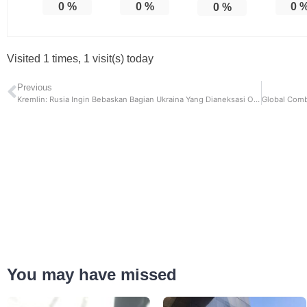
0
%
0
%
0
0
%
Visited 1 times, 1 visit(s) today
Previous
Kremlin: Rusia Ingin Bebaskan Bagian Ukraina Yang Dianeksasi Oleh Moskow
You may have missed