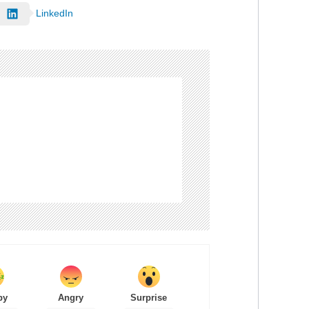
LinkedIn
py
Angry
Surprise