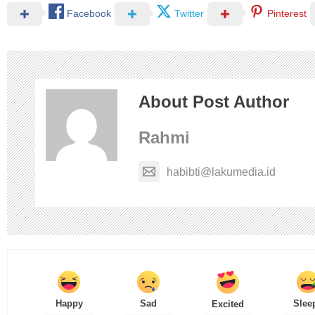
Facebook
Twitter
Pinterest
About Post Author
Rahmi
habibti@lakumedia.id
Happy
Sad
Slee
Excited