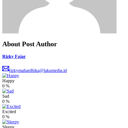
About Post Author
Rizky Fajar
rizkymahardhika@lakumedia.id
Happy
0
%
Sad
0
%
Excited
0
%
Sleepy