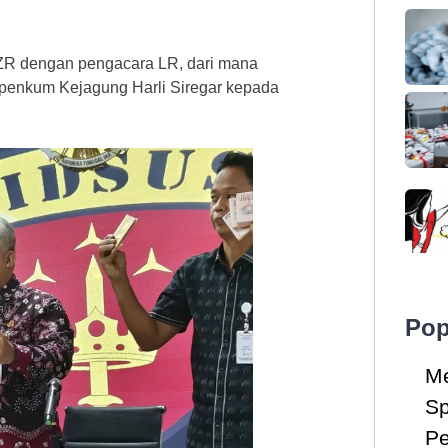
n ZR dengan pengacara LR, dari mana
spenkum Kejagung Harli Siregar kepada
Pop
Me
Sp
Pe