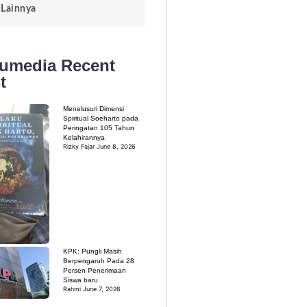
Lainnya
kumedia
Recent
t
Menelusuri Dimensi
Spiritual Soeharto pada
Peringatan 105 Tahun
Kelahirannya
Rizky Fajar
June 8, 2026
KPK: Pungli Masih
Berpengaruh Pada 28
Persen Penerimaan
Siswa baru
Rahmi
June 7, 2026