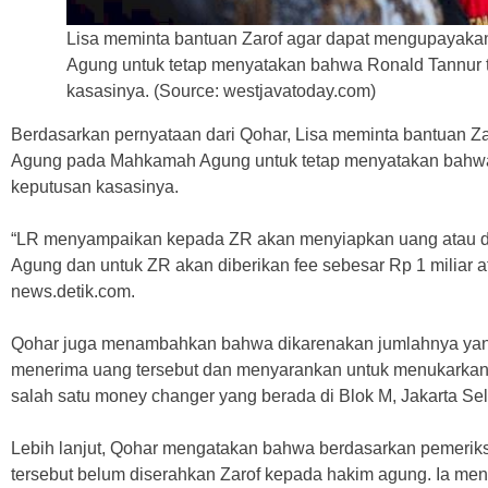
Lisa meminta bantuan Zarof agar dapat mengupaya
Agung untuk tetap menyatakan bahwa Ronald Tannur t
kasasinya. (Source: westjavatoday.com)
Berdasarkan pernyataan dari Qohar, Lisa meminta bantuan 
Agung pada Mahkamah Agung untuk tetap menyatakan bahwa 
keputusan kasasinya.
“LR menyampaikan kepada ZR akan menyiapkan uang atau da
Agung dan untuk ZR akan diberikan fee sebesar Rp 1 miliar at
news.detik.com.
Qohar juga menambahkan bahwa dikarenakan jumlahnya yang
menerima uang tersebut dan menyarankan untuk menukarkan 
salah satu money changer yang berada di Blok M, Jakarta Sel
Lebih lanjut, Qohar mengatakan bahwa berdasarkan pemeriksa
tersebut belum diserahkan Zarof kepada hakim agung. Ia m