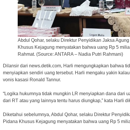
Abdul Qohar, selaku Direktur Penyidikan Jaksa Agun
Khusus Kejagung menyatakan bahwa uang Rp 5 miliar i
Rahmat. (Source: ANTARA – Nadia Putri Rahmani)
Dilansir dari news.detik.com, Harli mengungkapkan bahwa t
menyiapkan sendiri uang tersebut. Harli mengaku yakin ka
vonis kasasi Ronald Tannur.
“Logika hukumnya tidak mungkin LR menyiapkan dana dari 
dari RT atau yang lainnya tentu harus diungkap,” kata Harli di
Diketahui sebelumnya, Abdul Qohar, selaku Direktur Penyid
Pidana Khusus Kejagung menyatakan bahwa uang Rp 5 miliar 