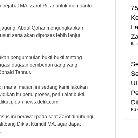
an pejabat MA, Zarof Ricar untuk membantu
75
K
L
 Kejagung, Abdul Qohar mengungkapkan
suri serta akan diproses lebih lanjut
Za
Rah
kan pengumpulan bukti-bukti tentang
S
tigasi dugaan pemberian uang yang
Ronald Tannur.
Se
Ut
di mana, malam ini sedang kami lakukan
Pe
dikan itu perlu proses, perlu alat bukti.
Di
ikutip dari news.detik.com.
Riz
sus ini berawal pada saat Zarof dihubungi
litbang Diklat Kumdil MA, agar dapat
.