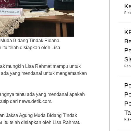
Ke
Riz
KP
Be
g Muda Bidang Tindak Pidana
tu telah disiapkan oleh Lisa
Pe
Si
Rah
idak mungkin Lisa Rahmat mampu untuk
lau ada yang mendanai untuk mengamankan
Po
Pe
uangnya tentu ada yang mendanai apakah
kutip dari news.detik.com.
Pe
Ta
ikan Jaksa Agung Muda Bidang Tindak
Riz
itu telah disiapkan oleh Lisa Rahmat.