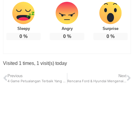
Sleepy
Angry
Surprise
0
%
0
%
0
%
Visited 1 times, 1 visit(s) today
Previous
Next
4 Game Petualangan Terbaik Yang Wajib Diketahui
Rencana Ford & Hyundai Mengenai EV di Indonesia