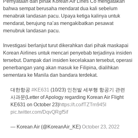
Pernyataan dari pihak Korean Air Lines Co mengatakan
bahwa sempat berusaha mendarat dua kali sebelum
menabrak landasan pacu. Upaya ketiga kalinya untuk
mendarat, berujung na’as mengakibatkan pesawat
menubruk landasan pacu.
Investigasi berlanjut turut dikerahkan dari pihak maskapai
Korean Airlines untuk mencari penyebab terjadinya insiden
tersebut. Dampak dari insiden kecelakaan tersebut, operasi
penerbangan yang akan masuk ke Filipina, dialihkan
sementara ke Manila dan bandara terdekat.
대한항공
#KE631
(10/23) 인천발 세부행 항공기 관련
사과문(Letter of Apology regarding Korean Air Flight
KE631 on October 23)
https://t.co/fTZTrn945I
pic.twitter.com/DqvQRgf5if
— Korean Air (@KoreanAir_KE)
October 23, 2022