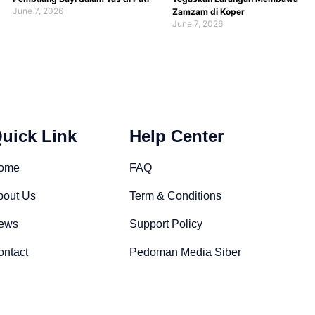
June 7, 2026
Zamzam di Koper
June 7, 2026
uick Link
Help Center
ome
FAQ
bout Us
Term & Conditions
ews
Support Policy
ontact
Pedoman Media Siber