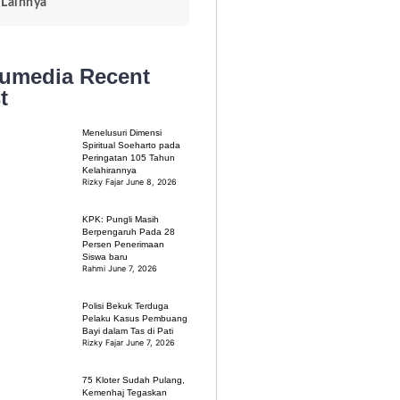
Lainnya
kumedia
Recent
t
Menelusuri Dimensi
Spiritual Soeharto pada
Peringatan 105 Tahun
Kelahirannya
Rizky Fajar
June 8, 2026
KPK: Pungli Masih
Berpengaruh Pada 28
Persen Penerimaan
Siswa baru
Rahmi
June 7, 2026
Polisi Bekuk Terduga
Pelaku Kasus Pembuang
Bayi dalam Tas di Pati
Rizky Fajar
June 7, 2026
75 Kloter Sudah Pulang,
Kemenhaj Tegaskan