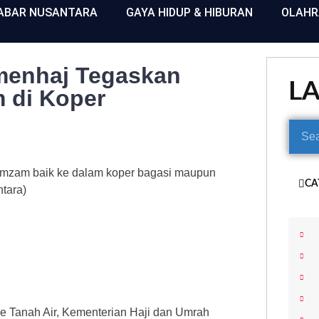
ABAR NUSANTARA
GAYA HIDUP & HIBURAN
OLAH
emenhaj Tegaskan
L
 di Koper
amzam baik ke dalam koper bagasi maupun
CA
ntara)
e Tanah Air, Kementerian Haji dan Umrah