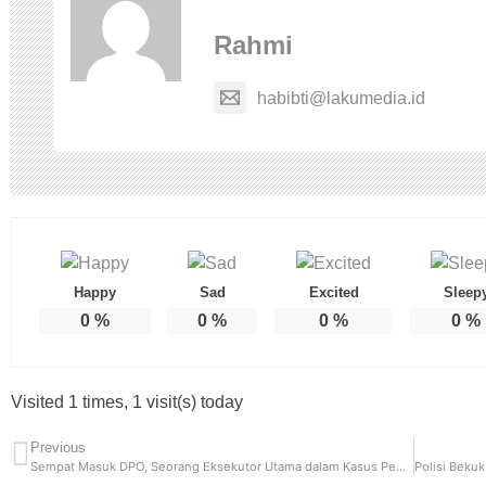
Rahmi
habibti@lakumedia.id
Happy
Sad
Excited
Sleep
0
%
0
%
0
%
0
%
Visited 1 times, 1 visit(s) today
Previous
Sempat Masuk DPO, Seorang Eksekutor Utama dalam Kasus Penjambretan di Jakbar Dibekuk Polisi