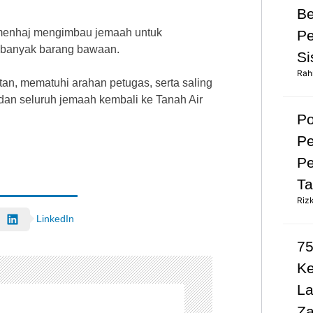
Be
emenhaj mengimbau jemaah untuk
Pe
 banyak barang bawaan.
Si
Rah
an, mematuhi arahan petugas, serta saling
dan seluruh jemaah kembali ke Tanah Air
Po
Pe
Pe
Ta
Riz
LinkedIn
75
K
L
Za