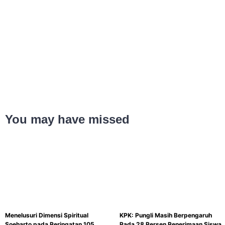
You may have missed
Menelusuri Dimensi Spiritual
KPK: Pungli Masih Berpengaruh
Soeharto pada Peringatan 105
Pada 28 Persen Penerimaan Siswa