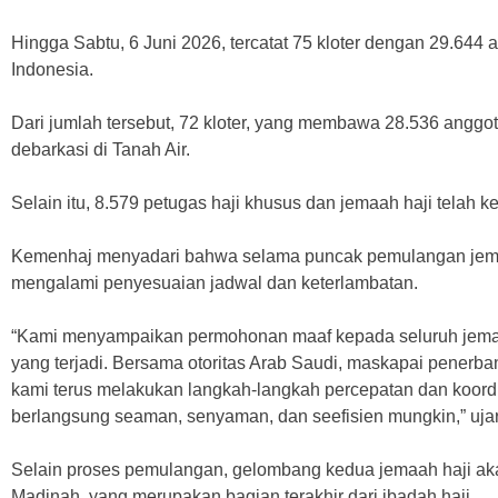
Hingga Sabtu, 6 Juni 2026, tercatat 75 kloter dengan 29.644 a
Indonesia.
Dari jumlah tersebut, 72 kloter, yang membawa 28.536 anggota
debarkasi di Tanah Air.
Selain itu, 8.579 petugas haji khusus dan jemaah haji telah k
Kemenhaj menyadari bahwa selama puncak pemulangan jem
mengalami penyesuaian jadwal dan keterlambatan.
“Kami menyampaikan permohonan maaf kepada seluruh jema
yang terjadi. Bersama otoritas Arab Saudi, maskapai penerba
kami terus melakukan langkah-langkah percepatan dan koord
berlangsung seaman, senyaman, dan seefisien mungkin,” ujar
Selain proses pemulangan, gelombang kedua jemaah haji aka
Madinah, yang merupakan bagian terakhir dari ibadah haji.