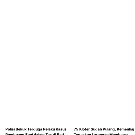
Polisi Bekuk Terduga Pelaku Kasus
75 Kloter Sudah Pulang, Kemenhaj
Pembuang Bayi dalam Tas di Pati
Tegaskan Larangan Membawa