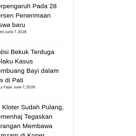
rpengaruh Pada 28
rsen Penerimaan
swa baru
mi
June 7, 2026
lisi Bekuk Terduga
laku Kasus
mbuang Bayi dalam
s di Pati
ky Fajar
June 7, 2026
 Kloter Sudah Pulang,
emenhaj Tegaskan
arangan Membawa
mzam di Koper