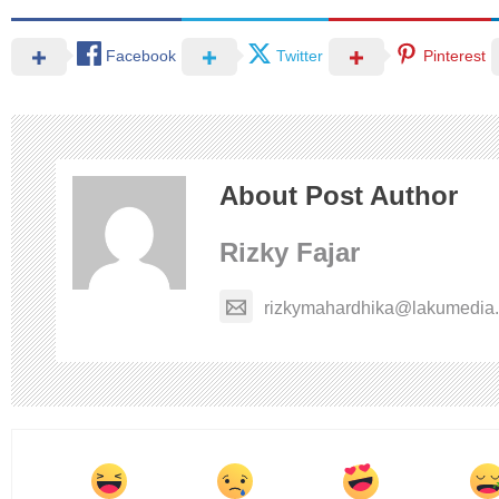
Facebook
Twitter
Pinterest
About Post Author
Rizky Fajar
rizkymahardhika@lakumedia.