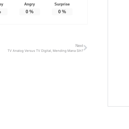
py
Angry
Surprise
%
0
%
0
%
Next
TV Analog Versus TV Digital, Mending Mana Sih?