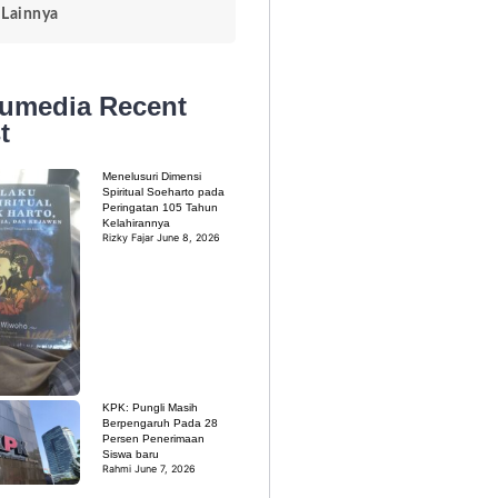
Lainnya
kumedia
Recent
t
Menelusuri Dimensi
Spiritual Soeharto pada
Peringatan 105 Tahun
Kelahirannya
Rizky Fajar
June 8, 2026
KPK: Pungli Masih
Berpengaruh Pada 28
Persen Penerimaan
Siswa baru
Rahmi
June 7, 2026