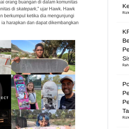
ai orang buangan di dalam komunitas
Ke
nitas di
skatepark
,” ujar Hawk. Hawk
Riz
in berkumpul ketika dia mengunjungi
g ia harapkan dan dapat dikembangkan
KP
Be
Pe
Si
Rah
Po
Pe
Pe
Ta
Riz