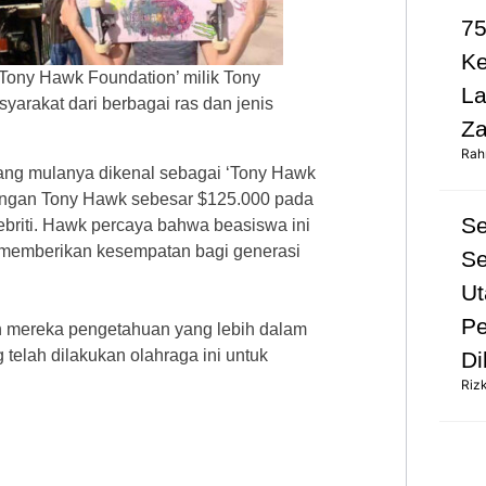
75
K
‘Tony Hawk Foundation’ milik Tony
L
arakat dari berbagai ras dan jenis
Za
Rah
yang mulanya dikenal sebagai ‘Tony Hawk
nangan Tony Hawk sebesar $125.000 pada
S
lebriti. Hawk percaya bahwa beasiswa ini
n memberikan kesempatan bagi generasi
Se
Ut
Pe
 mereka pengetahuan yang lebih dalam
 telah dilakukan olahraga ini untuk
Di
Riz