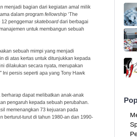
 menjadi bagian dari kegiatan amal milik
ertama dalam program
fellowship
‘The
ap 12 penggemar
skateboard
dari berbagai
k manajemen untuk membangun sebuah
upakan sebuah mimpi yang menjadi
 di atas kertas untuk ditunjukkan kepada
i ini dilakukan secara nyata, merupakan
.” Ini persis seperti apa yang Tony Hawk
 berharap dapat melibatkan anak-anak
Pop
kan pengaruh kepada sebuah perubahan.
asil memenangkan 73 kejuaran pada
Me
n berturut-turut di tahun 1980-an dan 1990-
Sp
Pe