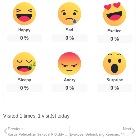
Happy
Sad
Excited
0
%
0
%
0
%
Sleepy
Angry
Surprise
0
%
0
%
0
%
Visited 1 times, 1 visit(s) today
Previous
Next
Kasus Pelecehan Seksual P Diddy Telah Terungkap, 25 Anak Menjadi Korban
Evakuasi Gelombang Keenam, 14 WNI Tiba Di Indonesia Dari Lebanon