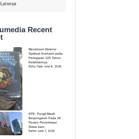
Lainnya
kumedia
Recent
t
Menelusuri Dimensi
Spiritual Soeharto pada
Peringatan 105 Tahun
Kelahirannya
Rizky Fajar
June 8, 2026
KPK: Pungli Masih
Berpengaruh Pada 28
Persen Penerimaan
Siswa baru
Rahmi
June 7, 2026