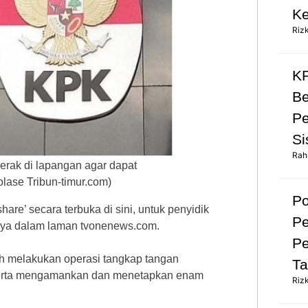
Ke
Riz
KP
Be
Pe
Si
Rah
erak di lapangan agar dapat
lase Tribun-timur.com)
Po
hare’ secara terbuka di sini, untuk penyidik
Pe
arnya dalam laman tvonenews.com.
Pe
ah melakukan operasi tangkap tangan
Ta
, serta mengamankan dan menetapkan enam
Riz