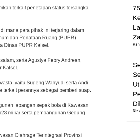
75
an terkait penetapan status tersangka
K
L
di mana para pihak ini terjaring dalam
Za
 Umum dan Penataan Ruang (PUPR)
Rah
rya Dinas PUPR Kalsel.
alam, serta Agustya Febry Andrean,
S
 Kalsel.
Se
wasta, yaitu Sugeng Wahyudi serta Andi
Ut
a terkait perannya sebagai pemberi suap.
Pe
Di
ngunan lapangan sepak bola di Kawasan
Riz
 Rp23 miliar serta pembangunan Gedung
Kawasan Olahraga Terintegrasi Provinsi