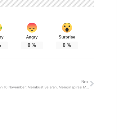
py
Angry
Surprise
%
0
%
0
%
Next
Hari Pahlawan 10 November: Membuat Sejarah, Menginspirasi Masa Depan