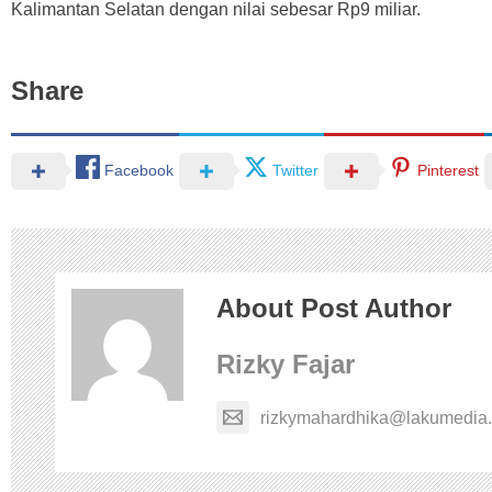
Kalimantan Selatan dengan nilai sebesar Rp9 miliar.
Share
Facebook
Twitter
Pinterest
About Post Author
Rizky Fajar
rizkymahardhika@lakumedia.