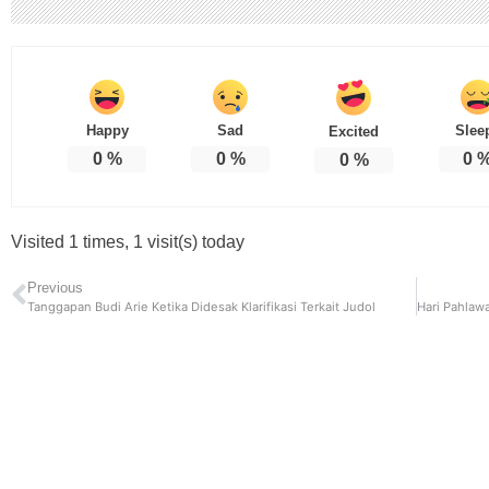
Happy
Sad
Slee
Excited
0
%
0
%
0
0
%
Visited 1 times, 1 visit(s) today
Previous
Tanggapan Budi Arie Ketika Didesak Klarifikasi Terkait Judol