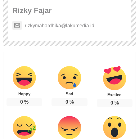
Rizky Fajar
rizkymahardhika@lakumedia.id
Happy
Sad
Excited
0
%
0
%
0
%