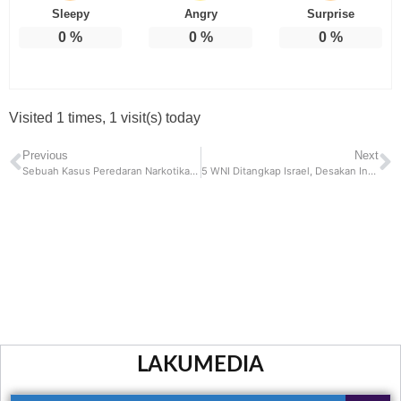
Sleepy
Angry
Surprise
0
%
0
%
0
%
Visited 1 times, 1 visit(s) today
Previous
Next
Sebuah Kasus Peredaran Narkotika Berjenis Sabu Berhasil Dibongkar Polisi di Jakarta Utara
5 WNI Ditangkap Israel, Desakan Indonesia untuk Meninggalkan BoP
LAKUMEDIA