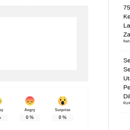
75
K
L
Za
Rah
S
Se
Ut
Pe
Di
Riz
py
Angry
Surprise
%
0
%
0
%