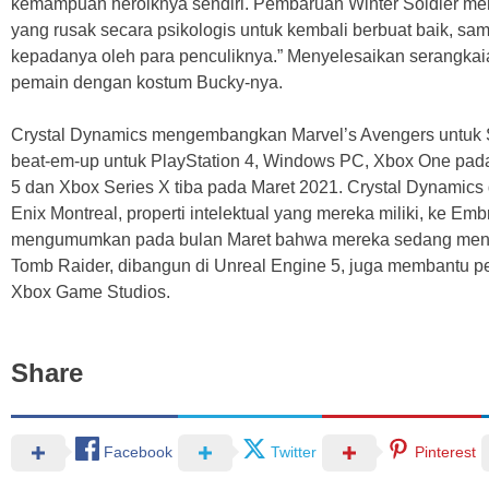
kemampuan heroiknya sendiri. Pembaruan Winter Soldier me
yang rusak secara psikologis untuk kembali berbuat baik, sa
kepadanya oleh para penculiknya.” Menyelesaikan serangkai
pemain dengan kostum Bucky-nya.
Crystal Dynamics mengembangkan Marvel’s Avengers untuk 
beat-em-up untuk PlayStation 4, Windows PC, Xbox One pada
5 dan Xbox Series X tiba pada Maret 2021. Crystal Dynamics
Enix Montreal, properti intelektual yang mereka miliki, ke Em
mengumumkan pada bulan Maret bahwa mereka sedang meng
Tomb Raider, dibangun di Unreal Engine 5, juga membantu 
Xbox Game Studios.
Share
Facebook
Twitter
Pinterest