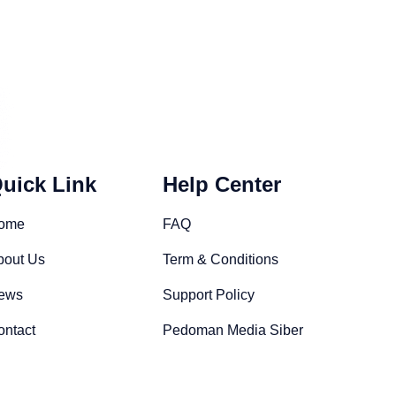
uick Link
Help Center
ome
FAQ
bout Us
Term & Conditions
ews
Support Policy
ontact
Pedoman Media Siber