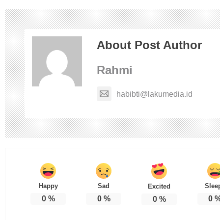
About Post Author
Rahmi
habibti@lakumedia.id
Happy
Sad
Slee
Excited
0
%
0
%
0
0
%