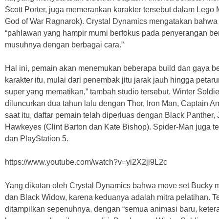
Scott Porter, juga memerankan karakter tersebut dalam Lego 
God of War Ragnarok). Crystal Dynamics mengatakan bahwa 
“pahlawan yang hampir murni berfokus pada penyerangan be
musuhnya dengan berbagai cara.”
Hal ini, pemain akan menemukan beberapa build dan gaya b
karakter itu, mulai dari penembak jitu jarak jauh hingga peta
super yang mematikan,” tambah studio tersebut. Winter Sold
diluncurkan dua tahun lalu dengan Thor, Iron Man, Captain A
saat itu, daftar pemain telah diperluas dengan Black Panther,
Hawkeyes (Clint Barton dan Kate Bishop). Spider-Man juga ter
dan PlayStation 5.
https://www.youtube.com/watch?v=yi2X2ji9L2c
Yang dikatan oleh Crystal Dynamics bahwa move set Bucky m
dan Black Widow, karena keduanya adalah mitra pelatihan. T
ditampilkan sepenuhnya, dengan “semua animasi baru, keter