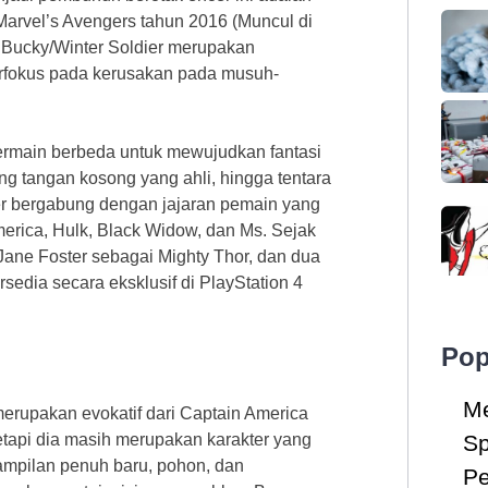
Marvel’s Avengers tahun 2016 (Muncul di
Bucky/Winter Soldier merupakan
rfokus pada kerusakan pada musuh-
ermain berbeda untuk mewujudkan fantasi
rung tangan kosong yang ahli, hingga tentara
ier bergabung dengan jajaran pemain yang
merica, Hulk, Black Widow, dan Ms. Sejak
 Jane Foster sebagai Mighty Thor, dan dua
sedia secara eksklusif di PlayStation 4
Pop
Me
erupakan evokatif dari Captain America
Sp
etapi dia masih merupakan karakter yang
ampilan penuh baru, pohon, dan
Pe