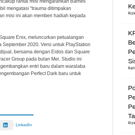
ncakup rantai misi mengarahkan Barnes
Ke
mbil mengatasi “trauma ditimpakan
Riz
an misi ini akan memberi hadiah kepada
KP
Square Enix, meluncurkan petualangan
Be
 September 2020. Versi untuk PlayStation
Pe
 dijual, bersama dengan Eidos dan Square
bracer Group pada bulan Mei. Studio ini
Si
embangkan entri baru dalam waralaba
Rah
pengembangan Perfect Dark baru untuk
Po
Pe
Pe
Ta
Riz
LinkedIn