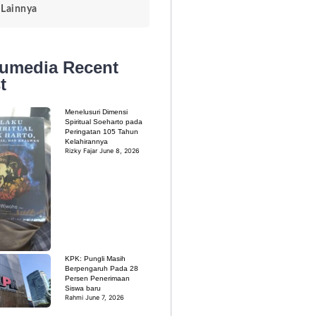
Lainnya
kumedia
Recent
t
Menelusuri Dimensi
Spiritual Soeharto pada
Peringatan 105 Tahun
Kelahirannya
Rizky Fajar
June 8, 2026
KPK: Pungli Masih
Berpengaruh Pada 28
Persen Penerimaan
Siswa baru
Rahmi
June 7, 2026