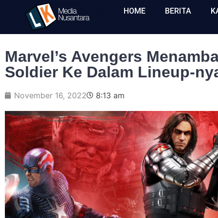
HOME
BERITA
K
Marvel’s Avengers Menamba
Soldier Ke Dalam Lineup-ny
November 16, 2022
8:13 am