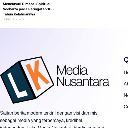
Menelusuri Dimensi Spiritual
Soeharto pada Peringatan 105
Tahun Kelahirannya
June 8, 2026
Q
H
A
N
C
Sajian berita modern terkini dengan visi dan misi
sebagai media yang terpercaya, kredibel,
independen. Laku Media Nusantara berdiri sebagai