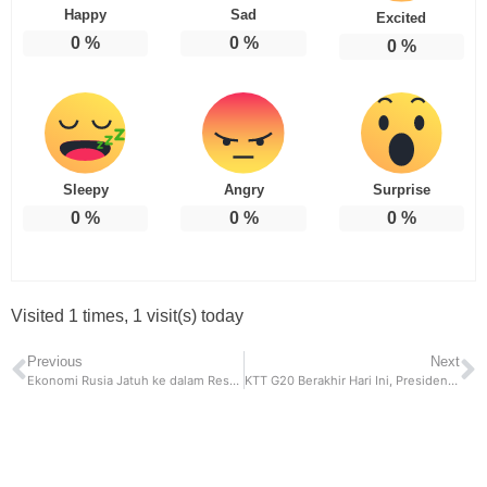
Happy
Sad
Excited
0
%
0
%
0
%
Sleepy
Angry
Surprise
0
%
0
%
0
%
Visited 1 times, 1 visit(s) today
Previous
Next
Ekonomi Rusia Jatuh ke dalam Resesi
KTT G20 Berakhir Hari Ini, Presiden Jokowi Titip Amanah ke India Untuk Lanjutkan Presidensi G20