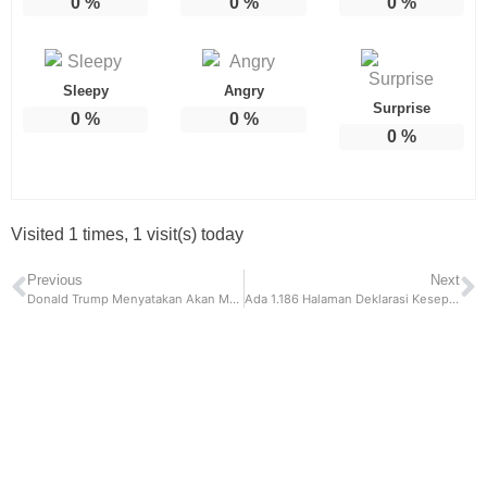
0
%
0
%
0
%
Sleepy
Angry
Surprise
0
%
0
%
0
%
Visited 1 times, 1 visit(s) today
Previous
Next
Donald Trump Menyatakan Akan Maju Pilpres 2022, Begini Kata Relawan Joe Biden
Ada 1.186 Halaman Deklarasi Kesepakatan KTT G20 di Bali Kemarin, Ini Isinya