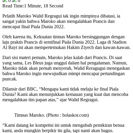
0
0
Read Time:
1 Minute, 18 Second
Pelatih Maroko Walid Regragui tak ingin mimpinya dibatasi, ia
sangat yakin bahwa Maroko akan mengalahkan Prancis dan
mencapai final Piala Dunia 2022.
Oleh karena itu, Kekuatan timnas Maroko bersinggungan dengan
laju praktis Prancis di semifinal Piala Dunia 2022. Laga di Stadion
Al Bayt ini akan mempertemukan Hakim Ziyech dan kawan-kawan.
Dari sisi materi pemain, Maroko jelas kalah dari Prancis. Di saat
yang sama, Les Bleus juga unggul dalam hal pengalaman. Namun,
Maroko tidak akan pernah menyerah, Walid Reragugui menegaskan
bahwa Maroko ingin mewujudkan mimpi mencapai pertandingan
puncak.
Dilansir dari BBC, “Mengapa kami tidak melaju ke final Piala
Dunia? Kami akan menunjukkan kemauan yang kuat dan mencoba
mengalahkan tim papan atas,” ujar Walid Regragui.
Timnas Maroko. (Photo : bolaskor.com)
“Kami datang ke kompetisi ini untuk mengubah pemikiran benua
kami, anda mungkin berpikir itu gila, tapi nanti akan bagus.