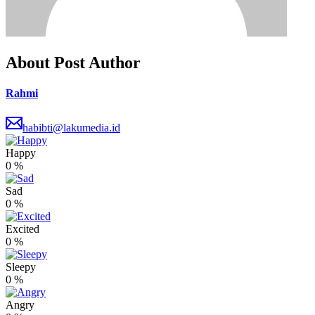
About Post Author
Rahmi
habibti@lakumedia.id
Happy
0
%
Sad
0
%
Excited
0
%
Sleepy
0
%
Angry