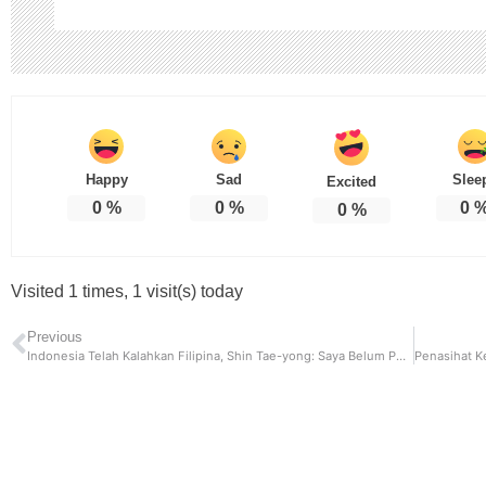
Happy
Sad
Slee
Excited
0
%
0
%
0
0
%
Visited 1 times, 1 visit(s) today
Previous
Indonesia Telah Kalahkan Filipina, Shin Tae-yong: Saya Belum Puas dan Tak Senang