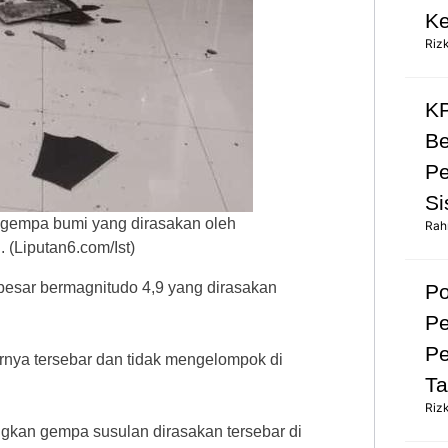
Ke
Riz
KP
Be
Pe
Si
 gempa bumi yang dirasakan oleh
Rah
 (Liputan6.com/Ist)
besar bermagnitudo 4,9 yang dirasakan
Po
Pe
Pe
nya tersebar dan tidak mengelompok di
Ta
Riz
ngkan gempa susulan dirasakan tersebar di