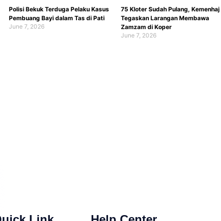
Polisi Bekuk Terduga Pelaku Kasus
75 Kloter Sudah Pulang, Kemenhaj
Pembuang Bayi dalam Tas di Pati
Tegaskan Larangan Membawa
June 7, 2026
Zamzam di Koper
June 7, 2026
uick Link
Help Center