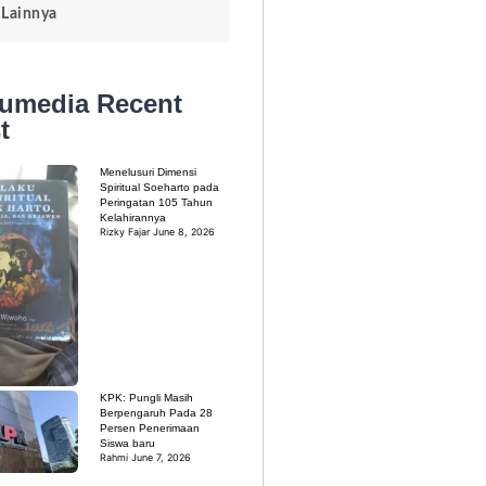
Lainnya
kumedia
Recent
t
Menelusuri Dimensi
Spiritual Soeharto pada
Peringatan 105 Tahun
Kelahirannya
Rizky Fajar
June 8, 2026
KPK: Pungli Masih
Berpengaruh Pada 28
Persen Penerimaan
Siswa baru
Rahmi
June 7, 2026