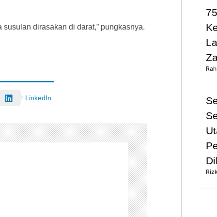
75
K
 susulan dirasakan di darat,” pungkasnya.
L
Za
Rah
LinkedIn
S
Se
Ut
Pe
Di
Riz