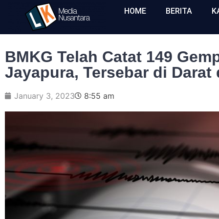
HOME
BERITA
K
BMKG Telah Catat 149 Gemp
Jayapura, Tersebar di Darat
January 3, 2023
8:55 am