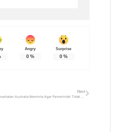
py
Angry
Surprise
%
0
%
0
%
Next
Penasihat Kesehatan Australia Meminta Agar Pemerintah Tidak Membatasi Wisatawan Dari China