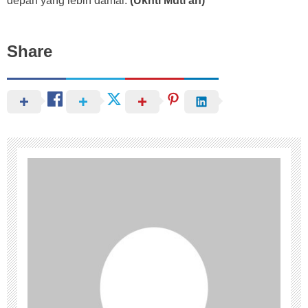
depan yang lebih damai.
(Ukhti Muti’ah)
Share