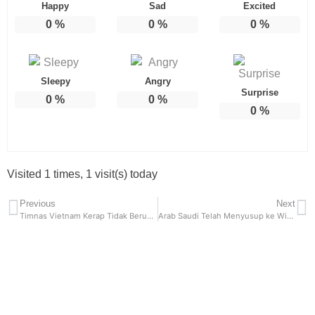
Happy
Sad
Excited
0
%
0
%
0
%
Sleepy
Angry
Surprise
0
%
0
%
0
%
Visited 1 times, 1 visit(s) today
Previous
Next
Timnas Vietnam Kerap Tidak Beruntung Lawan Garuda
Arab Saudi Telah Menyusup ke Wikipedia, Memenjarakan Dua Admin Dalam Upaya Untuk Mengontrol Konten