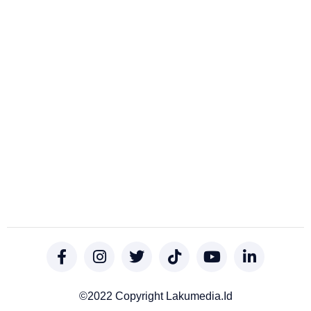
©2022 Copyright Lakumedia.id