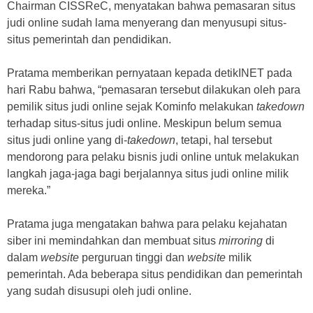
Chairman CISSReC, menyatakan bahwa pemasaran situs
judi online sudah lama menyerang dan menyusupi situs-
situs pemerintah dan pendidikan.
Pratama memberikan pernyataan kepada detikINET pada
hari Rabu bahwa, “pemasaran tersebut dilakukan oleh para
pemilik situs judi online sejak Kominfo melakukan
takedown
terhadap situs-situs judi online. Meskipun belum semua
situs judi online yang di-
takedown
, tetapi, hal tersebut
mendorong para pelaku bisnis judi online untuk melakukan
langkah jaga-jaga bagi berjalannya situs judi online milik
mereka.”
Pratama juga mengatakan bahwa para pelaku kejahatan
siber ini memindahkan dan membuat situs
mirroring
di
dalam
website
perguruan tinggi dan
website
milik
pemerintah. Ada beberapa situs pendidikan dan pemerintah
yang sudah disusupi oleh judi online.