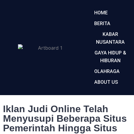
HOME
BERITA
KABAR
NUSANTARA
GAYA HIDUP &
HIBURAN
OLAHRAGA
ABOUT US
Iklan Judi Online Telah
Menyusupi Beberapa Situs
Pemerintah Hingga Situs