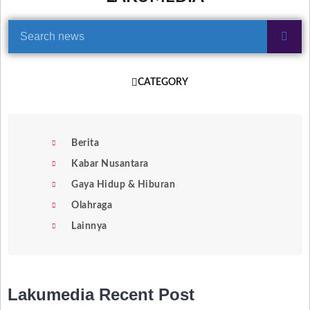
CATEGORY
Berita
Kabar Nusantara
Gaya Hidup & Hiburan
Olahraga
Lainnya
Lakumedia
Recent Post