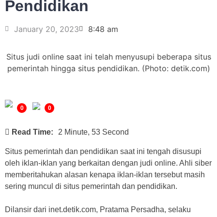
Pendidikan
January 20, 2023
8:48 am
Situs judi online saat ini telah menyusupi beberapa situs
pemerintah hingga situs pendidikan. (Photo: detik.com)
0
0
Read Time:
2 Minute, 53 Second
Situs pemerintah dan pendidikan saat ini tengah disusupi
oleh iklan-iklan yang berkaitan dengan judi online. Ahli siber
memberitahukan alasan kenapa iklan-iklan tersebut masih
sering muncul di situs pemerintah dan pendidikan.
Dilansir dari inet.detik.com, Pratama Persadha, selaku