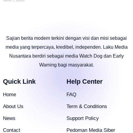
Sajian berita modern terkini dengan visi dan misi sebagai
media yang terpercaya, kredibel, independen. Laku Media
Nusantara berdiri sebagai media Watch Dog dan Early
Warning bagi masyarakat.
Quick Link
Help Center
Home
FAQ
About Us
Term & Conditions
News
Support Policy
Contact
Pedoman Media Siber