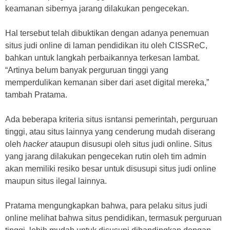
keamanan sibernya jarang dilakukan pengecekan.
Hal tersebut telah dibuktikan dengan adanya penemuan
situs judi online di laman pendidikan itu oleh CISSReC,
bahkan untuk langkah perbaikannya terkesan lambat.
“Artinya belum banyak perguruan tinggi yang
memperdulikan kemanan siber dari aset digital mereka,”
tambah Pratama.
Ada beberapa kriteria situs isntansi pemerintah, perguruan
tinggi, atau situs lainnya yang cenderung mudah diserang
oleh
hacker
ataupun disusupi oleh situs judi online. Situs
yang jarang dilakukan pengecekan rutin oleh tim admin
akan memiliki resiko besar untuk disusupi situs judi online
maupun situs ilegal lainnya.
Pratama mengungkapkan bahwa, para pelaku situs judi
online melihat bahwa situs pendidikan, termasuk perguruan