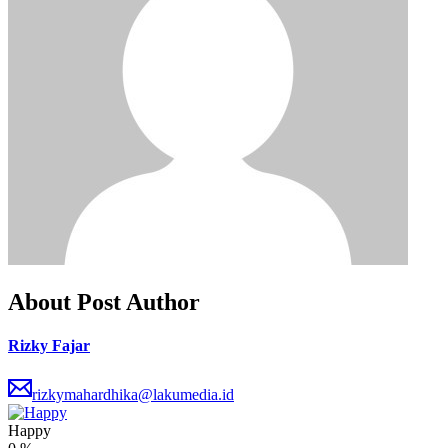
About Post Author
Rizky Fajar
rizkymahardhika@lakumedia.id
Happy