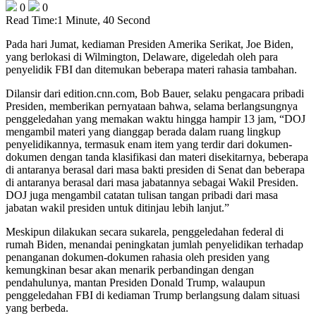
0
0
Read Time:
1 Minute, 40 Second
Pada hari Jumat, kediaman Presiden Amerika Serikat, Joe Biden,
yang berlokasi di Wilmington, Delaware, digeledah oleh para
penyelidik FBI dan ditemukan beberapa materi rahasia tambahan.
Dilansir dari edition.cnn.com, Bob Bauer, selaku pengacara pribadi
Presiden, memberikan pernyataan bahwa, selama berlangsungnya
penggeledahan yang memakan waktu hingga hampir 13 jam, “DOJ
mengambil materi yang dianggap berada dalam ruang lingkup
penyelidikannya, termasuk enam item yang terdir dari dokumen-
dokumen dengan tanda klasifikasi dan materi disekitarnya, beberapa
di antaranya berasal dari masa bakti presiden di Senat dan beberapa
di antaranya berasal dari masa jabatannya sebagai Wakil Presiden.
DOJ juga mengambil catatan tulisan tangan pribadi dari masa
jabatan wakil presiden untuk ditinjau lebih lanjut.”
Meskipun dilakukan secara sukarela, penggeledahan federal di
rumah Biden, menandai peningkatan jumlah penyelidikan terhadap
penanganan dokumen-dokumen rahasia oleh presiden yang
kemungkinan besar akan menarik perbandingan dengan
pendahulunya, mantan Presiden Donald Trump, walaupun
penggeledahan FBI di kediaman Trump berlangsung dalam situasi
yang berbeda.