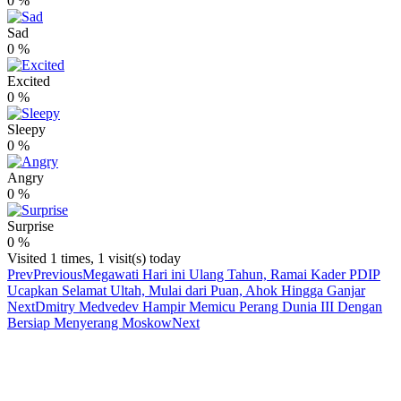
0
%
Sad
0
%
Excited
0
%
Sleepy
0
%
Angry
0
%
Surprise
0
%
Visited 1 times, 1 visit(s) today
Prev
Previous
Megawati Hari ini Ulang Tahun, Ramai Kader PDIP
Ucapkan Selamat Ultah, Mulai dari Puan, Ahok Hingga Ganjar
Next
Dmitry Medvedev Hampir Memicu Perang Dunia III Dengan
Bersiap Menyerang Moskow
Next