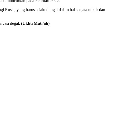
ak diluncurkan pada Februari 2022.
 Rusia, yang harus selalu diingat dalam hal senjata nuklir dan
vasi ilegal.
(Ukhti Muti’ah)