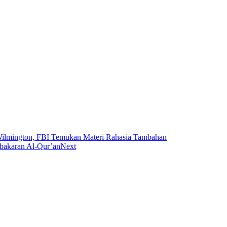
Wilmington, FBI Temukan Materi Rahasia Tambahan
bakaran Al-Qur’an
Next