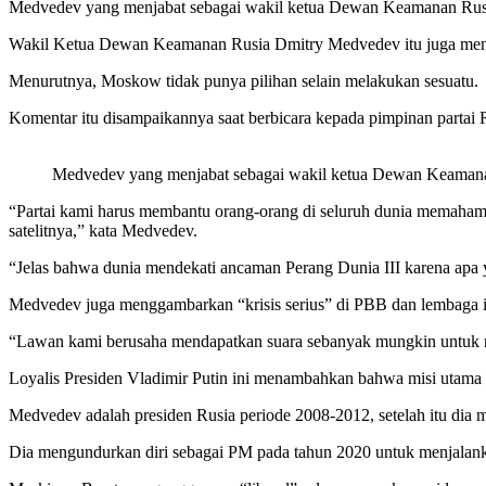
Medvedev yang menjabat sebagai wakil ketua Dewan Keamanan Rusia 
Wakil Ketua Dewan Keamanan Rusia Dmitry Medvedev itu juga meng
Menurutnya, Moskow tidak punya pilihan selain melakukan sesuatu.
Komentar itu disampaikannya saat berbicara kepada pimpinan partai R
Medvedev yang menjabat sebagai wakil ketua Dewan Keamanan R
“Partai kami harus membantu orang-orang di seluruh dunia memahami 
satelitnya,” kata Medvedev.
“Jelas bahwa dunia mendekati ancaman Perang Dunia III karena apa yan
Medvedev juga menggambarkan “krisis serius” di PBB dan lembaga int
“Lawan kami berusaha mendapatkan suara sebanyak mungkin untuk men
Loyalis Presiden Vladimir Putin ini menambahkan bahwa misi utama di
Medvedev adalah presiden Rusia periode 2008-2012, setelah itu dia m
Dia mengundurkan diri sebagai PM pada tahun 2020 untuk menjalan