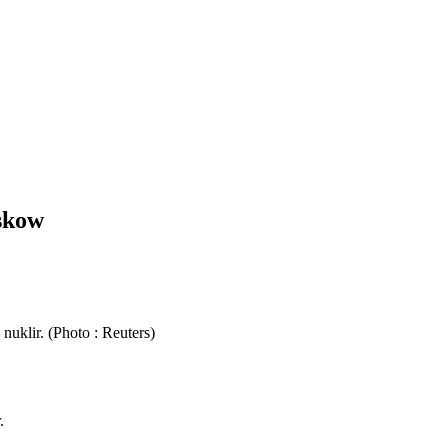
skow
klir. (Photo : Reuters)
.