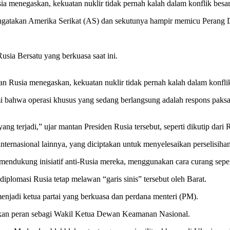
menegaskan, kekuatan nuklir tidak pernah kalah dalam konflik besar
atakan Amerika Serikat (AS) dan sekutunya hampir memicu Perang D
usia Bersatu yang berkuasa saat ini.
usia menegaskan, kekuatan nuklir tidak pernah kalah dalam konflik 
bahwa operasi khusus yang sedang berlangsung adalah respons paksa d
g terjadi,” ujar mantan Presiden Rusia tersebut, seperti dikutip dari 
ernasional lainnya, yang diciptakan untuk menyelesaikan perselisihan 
dukung inisiatif anti-Rusia mereka, menggunakan cara curang sepert
plomasi Rusia tetap melawan “garis sinis” tersebut oleh Barat.
enjadi ketua partai yang berkuasa dan perdana menteri (PM).
kan peran sebagi Wakil Ketua Dewan Keamanan Nasional.