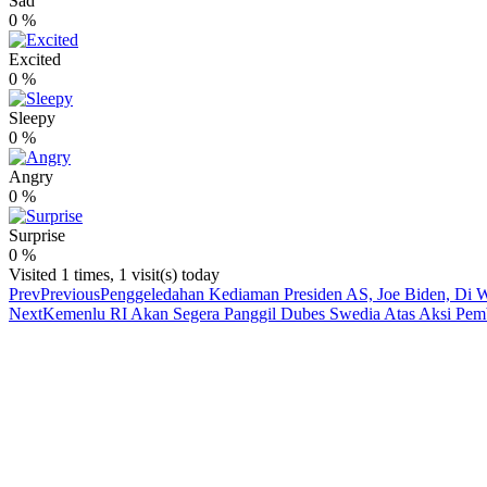
Sad
0
%
Excited
0
%
Sleepy
0
%
Angry
0
%
Surprise
0
%
Visited 1 times, 1 visit(s) today
Prev
Previous
Penggeledahan Kediaman Presiden AS, Joe Biden, Di 
Next
Kemenlu RI Akan Segera Panggil Dubes Swedia Atas Aksi Pem