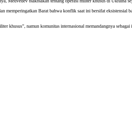
a, Medvedev blakblakan tentang operasi militer khusus di Ukraina sej
mperingatkan Barat bahwa konflik saat ini bersifat eksistensial bagi
liter khusus”, namun komunitas internasional memandangnya sebagai in