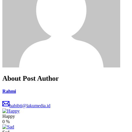
About Post Author
Rahmi
habibti@lakumedia.id
Happy
0
%