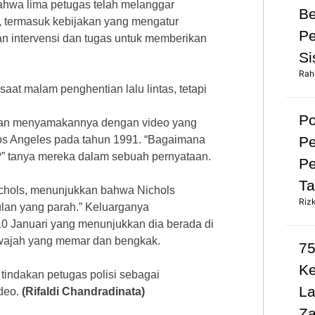
hwa lima petugas telah melanggar
Be
 termasuk kebijakan yang mengatur
Pe
n intervensi dan tugas untuk memberikan
Si
Rah
aat malam penghentian lalu lintas, tetapi
Po
” dan menyamakannya dengan video yang
Pe
os Angeles pada tahun 1991. “Bagaimana
an?” tanya mereka dalam sebuah pernyataan.
Pe
Ta
Nichols, menunjukkan bahwa Nichols
Riz
lan yang parah.” Keluarganya
0 Januari yang menunjukkan dia berada di
n wajah yang memar dan bengkak.
75
K
tindakan petugas polisi sebagai
L
deo.
(Rifaldi Chandradinata)
Za