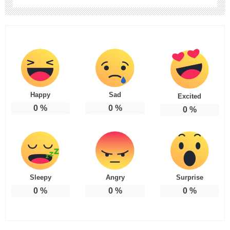
Happy
Sad
Excited
0
%
0
%
0
%
Sleepy
Angry
Surprise
0
%
0
%
0
%