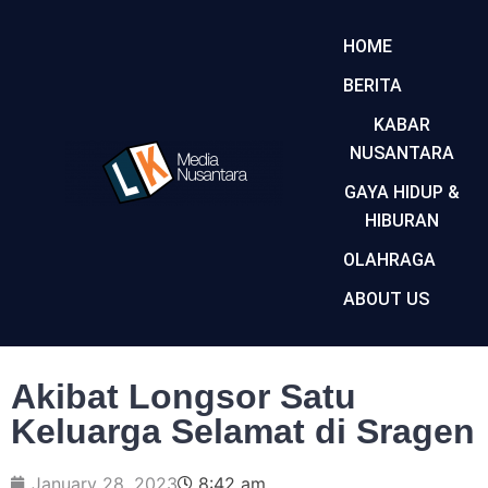
HOME
BERITA
KABAR
NUSANTARA
GAYA HIDUP &
HIBURAN
OLAHRAGA
ABOUT US
Akibat Longsor Satu
Keluarga Selamat di Sragen
January 28, 2023
8:42 am