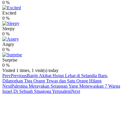
0
%
Excited
0
%
Sleepy
0
%
Angry
0
%
Surprise
0
%
Visited 1 times, 1 visit(s) today
Prev
Previous
Banjir Akibat Hujan Lebat di Selandia Baru,
Dilaporkan Tiga Orang Tewas dan Satu Orang Hilang
Next
Palestina Merayakan Serangan Yang Menewaskan 7 Warga
Israel Di Sebuah Sinagoga Yerusalem
Next