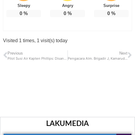
Sleepy
Angry
Surprise
0
%
0
%
0
%
Visited 1 times, 1 visit(s) today
Previous
Next
Pilot Susi Air Kapten Phillips: Disandera Oleh KKB Sebagai Jaminan Agar Kemerdekaan Papua Diakui
Pengacara Alm. Brigadir J, Kamaruddin Simanjuntak Kembali Laporkan Sambo CS, Berikut Alasannya!
LAKUMEDIA