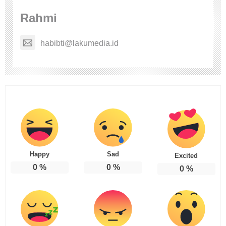
Rahmi
habibti@lakumedia.id
Happy
Sad
Excited
0
%
0
%
0
%