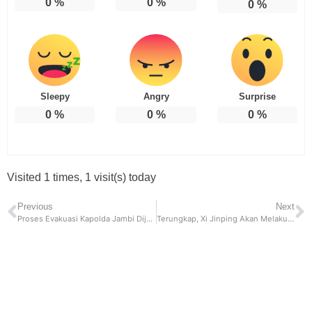
0
%
0
%
0
%
Sleepy
Angry
Surprise
0
%
0
%
0
%
Visited 1 times, 1 visit(s) today
Previous
Next
Proses Evakuasi Kapolda Jambi Dijaga Ketat Prajurit TNI, dan Berlangsung Dramatis
Terungkap, Xi Jinping Akan Melakukan Perjalanan Ke Moskow Bertemu Putin