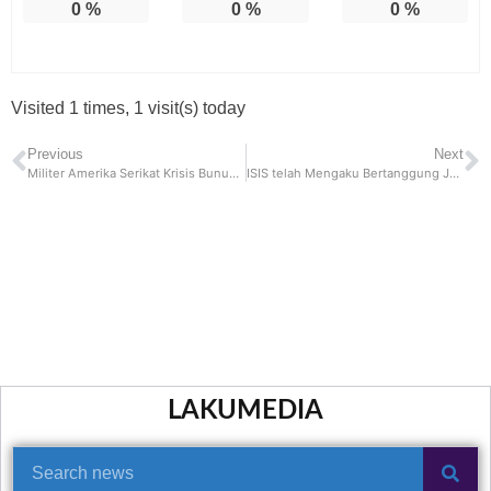
0
%
0
%
0
%
Visited 1 times, 1 visit(s) today
Previous
Next
Militer Amerika Serikat Krisis Bunuh Diri, Sudah Ratusan Tentara yang Bunuh Diri
ISIS telah Mengaku Bertanggung Jawab Atas Tewasnya 70 Tentara di Burkina Faso
LAKUMEDIA