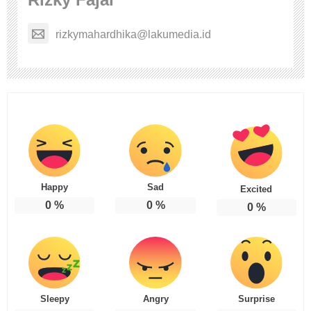
rizkymahardhika@lakumedia.id
Happy
Sad
Excited
0
%
0
%
0
%
Sleepy
Angry
Surprise