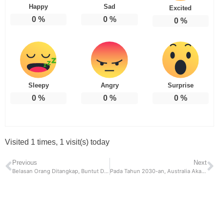
Happy
Sad
Excited
0
%
0
%
0
%
Sleepy
Angry
Surprise
0
%
0
%
0
%
Visited 1 times, 1 visit(s) today
Previous
Next
Belasan Orang Ditangkap, Buntut Dari Bentrokan Ojol Vs Debt Collector
Pada Tahun 2030-an, Australia Akan Membeli Setidaknya Lima Kapal Selam Bertenaga Nuklir dari AS