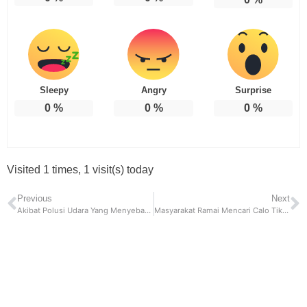
Sleepy
Angry
Surprise
0
%
0
%
0
%
Visited 1 times, 1 visit(s) today
Previous
Next
Akibat Polusi Udara Yang Menyebabkan Pemanasan Bumi, Salah Satu Bandara Tersibuk di Eropa Akan Dipaksa Membatasi Penerbangan
Masyarakat Ramai Mencari Calo Tiket Kereta Api Untuk Lebaran, KAI Buka Suara