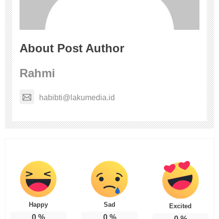
About Post Author
Rahmi
habibti@lakumedia.id
Happy
Sad
Excited
0
%
0
%
0
%