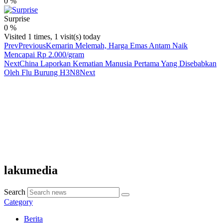
0
%
Surprise
0
%
Visited 1 times, 1 visit(s) today
Prev
Previous
Kemarin Melemah, Harga Emas Antam Naik
Mencapai Rp 2.000/gram
Next
China Laporkan Kematian Manusia Pertama Yang Disebabkan
Oleh Flu Burung H3N8
Next
lakumedia
Search
Category
Berita