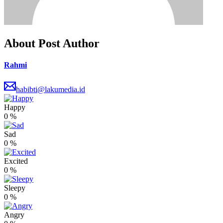
About Post Author
Rahmi
habibti@lakumedia.id
Happy
0
%
Sad
0
%
Excited
0
%
Sleepy
0
%
Angry