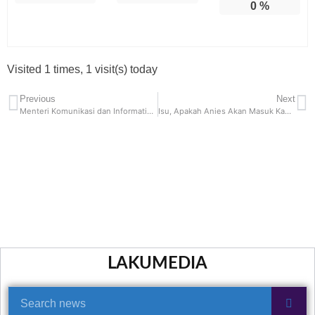
0
%
Visited 1 times, 1 visit(s) today
Previous
Next
Menteri Komunikasi dan Informatika (Menkominfo) Budi Arie Setiadi Rencanakan Akan Larang Aplikasi Temu Beroperasi di Indonesia.
Isu, Apakah Anies Akan Masuk Kabinet Prabowo, Bagaimana Reaksi Anak Abah?
LAKUMEDIA