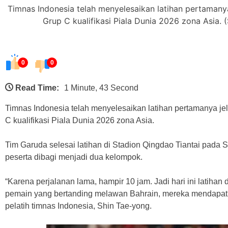
Timnas Indonesia telah menyelesaikan latihan pertamany
Grup C kualifikasi Piala Dunia 2026 zona Asia. 
0
0
Read Time:
1 Minute, 43 Second
Timnas Indonesia telah menyelesaikan latihan pertamanya j
C kualifikasi Piala Dunia 2026 zona Asia.
Tim Garuda selesai latihan di Stadion Qingdao Tiantai pada S
peserta dibagi menjadi dua kelompok.
“Karena perjalanan lama, hampir 10 jam. Jadi hari ini latihan 
pemain yang bertanding melawan Bahrain, mereka mendapatka
pelatih timnas Indonesia, Shin Tae-yong.