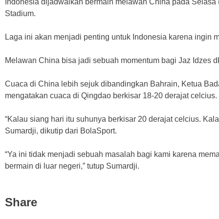
Indonesia dijadwalkan bermain melawan China pada Selasa (
Stadium.
Laga ini akan menjadi penting untuk Indonesia karena ingin m
Melawan China bisa jadi sebuah momentum bagi Jaz Idzes dkk
Cuaca di China lebih sejuk dibandingkan Bahrain, Ketua Bad
mengatakan cuaca di Qingdao berkisar 18-20 derajat celcius.
“Kalau siang hari itu suhunya berkisar 20 derajat celcius. Kala
Sumardji, dikutip dari BolaSport.
“Ya ini tidak menjadi sebuah masalah bagi kami karena mem
bermain di luar negeri,” tutup Sumardji.
Share