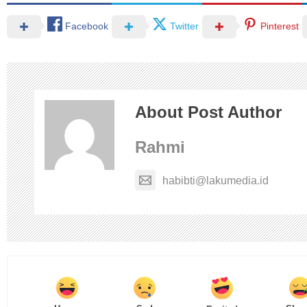
Facebook
Twitter
Pinterest
About Post Author
Rahmi
habibti@lakumedia.id