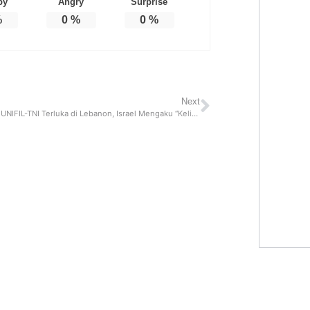
py
Angry
Surprise
%
0
%
0
%
Next
Dua Tentara UNIFIL-TNI Terluka di Lebanon, Israel Mengaku “Keliru”