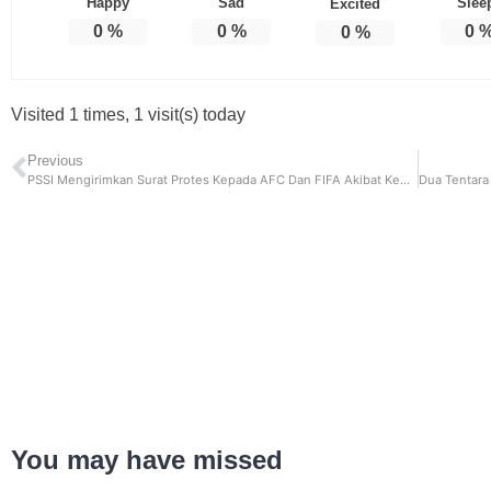
Happy
Sad
Slee
Excited
0
%
0
%
0
0
%
Visited 1 times, 1 visit(s) today
Previous
PSSI Mengirimkan Surat Protes Kepada AFC Dan FIFA Akibat Kemarahan Wasit Saat Pertandingan Timnas Indonesia Kontra Bahrain
You may have missed