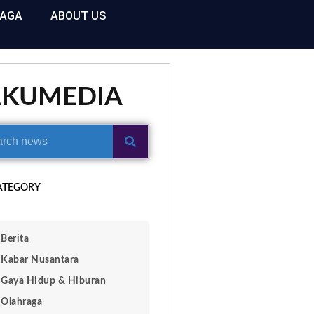
RAGA
ABOUT US
AKUMEDIA
ATEGORY
Berita
Kabar Nusantara
Gaya Hidup & Hiburan
Olahraga