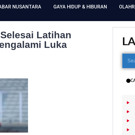
ABAR NUSANTARA
GAYA HIDUP & HIBURAN
OLAH
Selesai Latihan
L
Mengalami Luka
C