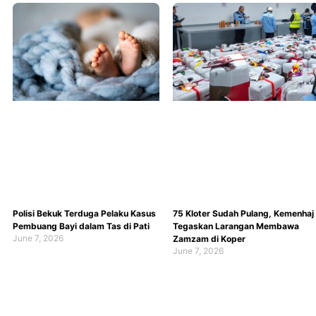
Polisi Bekuk Terduga Pelaku Kasus
75 Kloter Sudah Pulang, Kemenhaj
Pembuang Bayi dalam Tas di Pati
Tegaskan Larangan Membawa
June 7, 2026
Zamzam di Koper
June 7, 2026