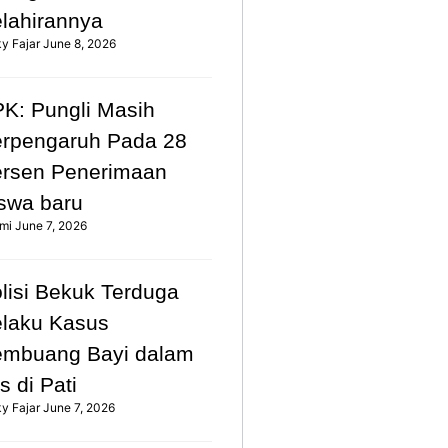
lahirannya
ky Fajar
June 8, 2026
K: Pungli Masih
rpengaruh Pada 28
rsen Penerimaan
swa baru
mi
June 7, 2026
lisi Bekuk Terduga
laku Kasus
mbuang Bayi dalam
s di Pati
ky Fajar
June 7, 2026