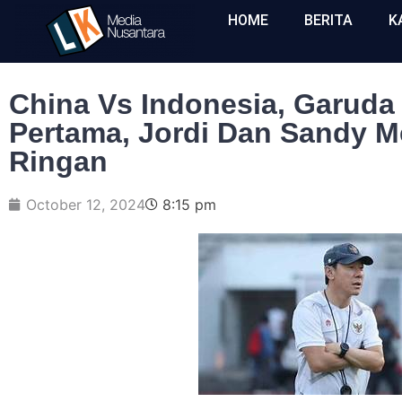
HOME
BERITA
K
China Vs Indonesia, Garuda 
Pertama, Jordi Dan Sandy 
Ringan
October 12, 2024
8:15 pm