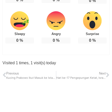
0
%
Sleepy
Angry
Surprise
0
%
0
%
0
%
Visited 1 times, 1 visit(s) today
Previous
Next
Kucing Prabowo Ikut Masuk ke Istana, Diberikan Nama Bobby Kertanegara
Hari ke-17 Pengepungan Ketat, Israel Bakar Rumah Sakit Indonesia di Gaza Utara