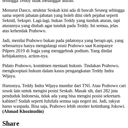
sehingga Teddy tidak melanggar aturan.
Menurut Dasco, struktur Seskab kini ada di bawah Sesneg sehingga
sama seperti jabatan-jabatan yang boleh diisi oleh pejabat seperti
Sekmil, Sekspri. Lagi-lagi, bukan Teddy yang tunduk aturan, tapi
aturannya yang diubah agar tunduk pada Teddy. Ini semua, jelas
atas kehendak Prabowo.
Jadi, menilai Prabowo bukan pada pidatonya yang berapi-api, yang
sebenarnya hanya mengulangi orasi Prabowo saat Kampanye
Pilpres 2019 di Jogja yang menggebrak podium. Yang dinilai
kebijakannya, action-nya.
Pidato Prabowo, komitmen mentaati hukum. Tindakan Prabowo,
mengkooptasi hukum dalam kasus pengangkatan Teddy Indra
Wijaya.
Harusnya, Teddy Indra Wijaya mundur dari TNI. Atau Prabowo cari
sosok lain untuk mengisi posisi Seskab. Masak sih, dari 282 juta
penduduk Indonesia, tidak ada yang bisa mengisi posisi sekretaris
kabinet? Sudah seperti fufufafa semua saja negeri ini. Jadi, rakyat
harus waspada. Bisa saja, Prabowo lebih otoriter ketimbang Jokowi.
(Ahmad Khozinudin)
Share