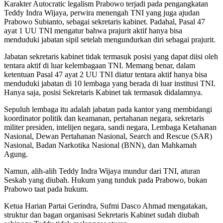
Karakter Autocratic legalism Prabowo terjadi pada pengangkatan
Teddy Indra Wijaya, perwira menengah TNI yang juga ajudan
Prabowo Subianto, sebagai sekretaris kabinet. Padahal, Pasal 47
ayat 1 UU TNI mengatur bahwa prajurit aktif hanya bisa
menduduki jabatan sipil setelah mengundurkan diri sebagai prajurit.
Jabatan sekretaris kabinet tidak termasuk posisi yang dapat diisi oleh
tentara aktif di luar kelembagaan TNI. Memang benar, dalam
ketentuan Pasal 47 ayat 2 UU TNI diatur tentara aktif hanya bisa
menduduki jabatan di 10 lembaga yang berada di luar institusi TNI.
Hanya saja, posisi Sekretaris Kabinet tak termasuk didalamnya.
Sepuluh lembaga itu adalah jabatan pada kantor yang membidangi
koordinator politik dan keamanan, pertahanan negara, sekretaris
militer presiden, intelijen negara, sandi negara, Lembaga Ketahanan
Nasional, Dewan Pertahanan Nasional, Search and Rescue (SAR)
Nasional, Badan Narkotika Nasional (BNN), dan Mahkamah
Agung.
Namun, alih-alih Teddy Indra Wijaya mundur dari TNI, aturan
Seskab yang diubah. Hukum yang tunduk pada Prabowo, bukan
Prabowo taat pada hukum.
Ketua Harian Partai Gerindra, Sufmi Dasco Ahmad mengatakan,
struktur dan bagan organisasi Sekretaris Kabinet sudah diubah