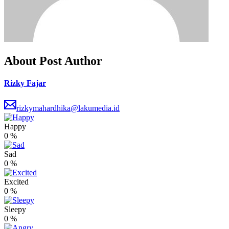
About Post Author
Rizky Fajar
rizkymahardhika@lakumedia.id
Happy
0
%
Sad
0
%
Excited
0
%
Sleepy
0
%