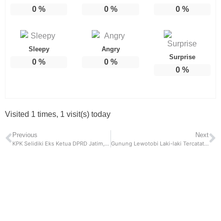
0
%
0
%
0
%
Sleepy
Angry
Surprise
0
%
0
%
0
%
Visited 1 times, 1 visit(s) today
Previous
Next
KPK Selidiki Eks Ketua DPRD Jatim, Dalami Proses Pengurangan Subsidi APBD
Gunung Lewotobi Laki-laki Tercatat Tujuh Kali Erupsi