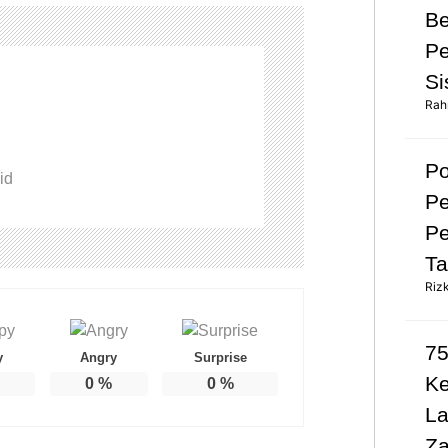
Be
Pe
Si
Rah
Po
id
Pe
Pe
Ta
Riz
75
y
Angry
Surprise
K
0
%
0
%
L
Za