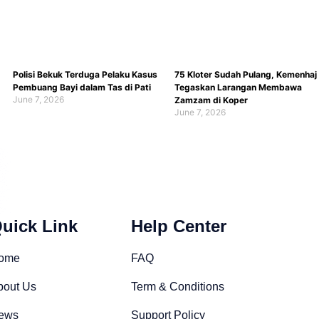
Polisi Bekuk Terduga Pelaku Kasus
75 Kloter Sudah Pulang, Kemenhaj
Pembuang Bayi dalam Tas di Pati
Tegaskan Larangan Membawa
June 7, 2026
Zamzam di Koper
June 7, 2026
uick Link
Help Center
ome
FAQ
bout Us
Term & Conditions
ews
Support Policy