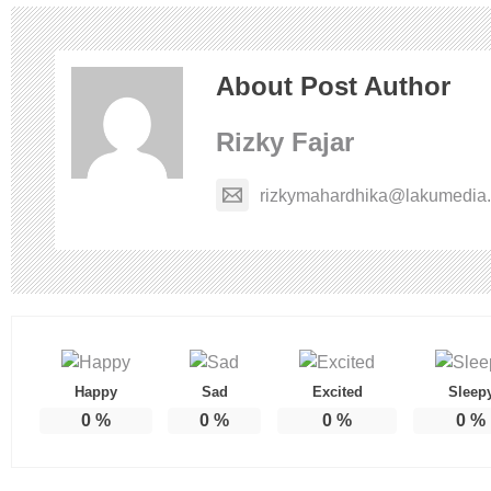
About Post Author
Rizky Fajar
rizkymahardhika@lakumedia.
Happy
Sad
Excited
Sleep
0
%
0
%
0
%
0
%