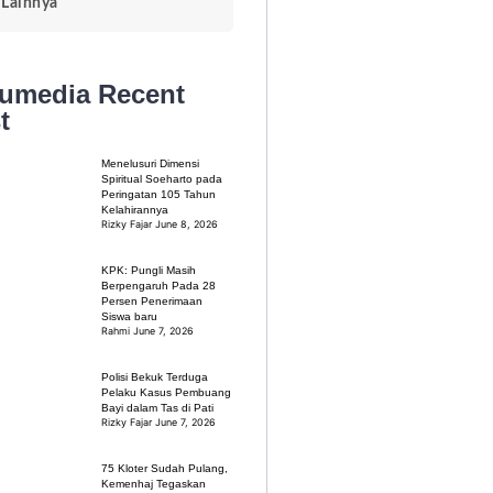
Lainnya
kumedia
Recent
t
Menelusuri Dimensi
Spiritual Soeharto pada
Peringatan 105 Tahun
Kelahirannya
Rizky Fajar
June 8, 2026
KPK: Pungli Masih
Berpengaruh Pada 28
Persen Penerimaan
Siswa baru
Rahmi
June 7, 2026
Polisi Bekuk Terduga
Pelaku Kasus Pembuang
Bayi dalam Tas di Pati
Rizky Fajar
June 7, 2026
75 Kloter Sudah Pulang,
Kemenhaj Tegaskan