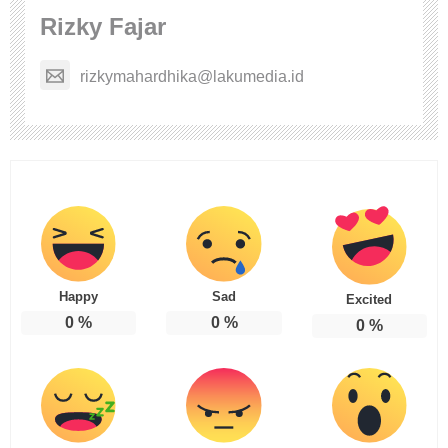
Rizky Fajar
rizkymahardhika@lakumedia.id
Happy
Sad
Excited
0
%
0
%
0
%