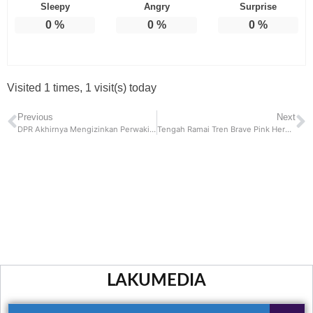
Sleepy
Angry
Surprise
0
%
0
%
0
%
Visited 1 times, 1 visit(s) today
Previous
Next
DPR Akhirnya Mengizinkan Perwakilan Mahasiswa Untuk Berbicara
Tengah Ramai Tren Brave Pink Hero Green di Media Sosial, Berikut Makna Dibaliknya
LAKUMEDIA