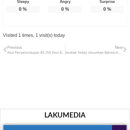
Sleepy
Angry
Surprise
0
%
0
%
0
%
Visited 1 times, 1 visit(s) today
Previous
Next
Aksi Penyelundupan 85.750 Ekor Benih Bening Lobster ke Singapura Berhasil Digagalkan Polisi
Seskab Teddy Umumkan Bahwa Indonesia Belum Membayar Iuran Board of Peace Trump
LAKUMEDIA