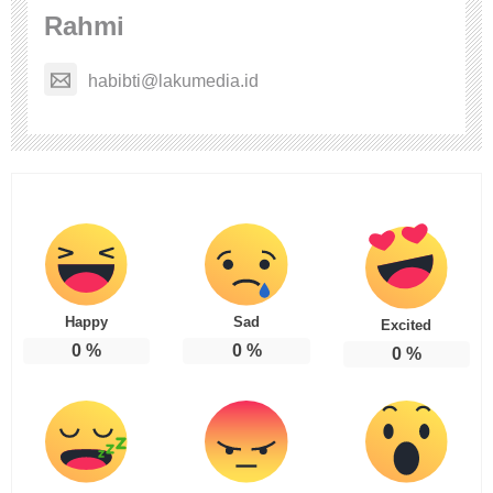
Rahmi
habibti@lakumedia.id
Happy
Sad
Excited
0
%
0
%
0
%