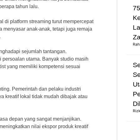
erapa tahun lalu.
75
K
al di platform streaming turut mempercepat
L
ya menyasar anak-anak, tetapi juga remaja
Za
.
Rah
enghadapi sejumlah tantangan.
i persoalan utama. Banyak studio masih
S
rtist yang memiliki kompetensi sesuai
Se
Ut
ting. Pemerintah dan pelaku industri
Pe
a kreatif lokal tidak mudah dibajak atau
Di
Riz
 masa depan yang sangat menjanjikan.
eningkatkan nilai ekspor produk kreatif