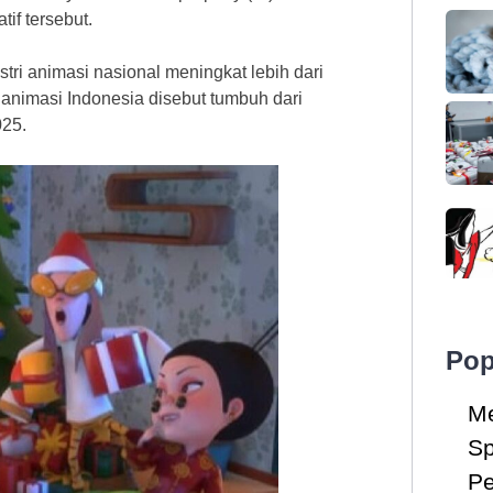
if tersebut.
tri animasi nasional meningkat lebih dari
i animasi Indonesia disebut tumbuh dari
025.
Pop
Me
Sp
Pe