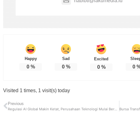
habibti@lakumedia.id
Happy
Sad
Slee
Excited
0
%
0
%
0
0
%
Visited 1 times, 1 visit(s) today
Previous
Regulasi AI Global Makin Ketat, Perusahaan Teknologi Mulai Beradaptasi