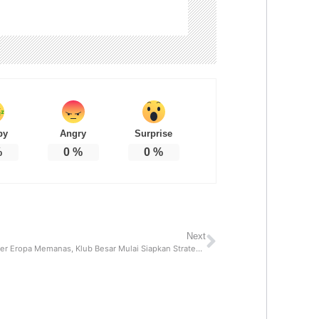
py
Angry
Surprise
%
0
%
0
%
Next
Bursa Transfer Eropa Memanas, Klub Besar Mulai Siapkan Strategi Baru