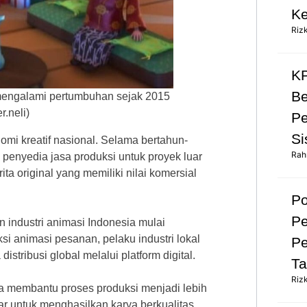
Ke
Riz
KP
Be
 mengalami pertumbuhan sejak 2015
.neli)
Pe
Si
mi kreatif nasional. Selama bertahun-
Rah
 penyedia jasa produksi untuk proyek luar
ta original yang memiliki nilai komersial
Po
Pe
n industri animasi Indonesia mulai
i animasi pesanan, pelaku industri lokal
Pe
stribusi global melalui platform digital.
Ta
Riz
ga membantu proses produksi menjadi lebih
esar untuk menghasilkan karya berkualitas