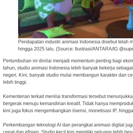
Pendapatan industri animasi Indonesia disebut telah
hingga 2025 lalu. (Source: Ilustrasi/ANTARA/IG @super
Pertumbuhan ini dinilai menjadi momentum penting bagi ekono
tahun, studio animasi Indonesia lebih banyak bekerja sebagai
negeri. Kini, banyak studio mulai membangun karakter dan ceri
lebih tinggi.
Kementerian terkait menilai transformasi tersebut menunjukka
bergerak menuju kemandirian kreatif. Tidak hanya memproduks
kini juga fokus mengembangkan lisensi, monetisasi IP, hingga di
Perkembangan teknologi AI dan perangkat animasi digital ju
cepat dan efisien. Studio kecil kini memiliki peluang lebih b