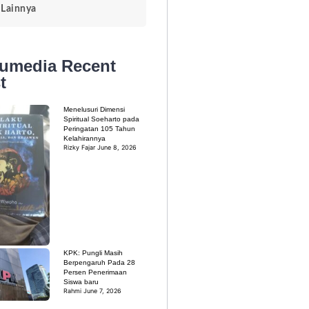
Lainnya
kumedia
Recent
t
Menelusuri Dimensi
Spiritual Soeharto pada
Peringatan 105 Tahun
Kelahirannya
Rizky Fajar
June 8, 2026
KPK: Pungli Masih
Berpengaruh Pada 28
Persen Penerimaan
Siswa baru
Rahmi
June 7, 2026