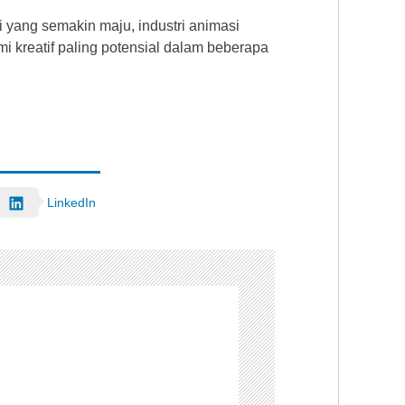
yang semakin maju, industri animasi
i kreatif paling potensial dalam beberapa
LinkedIn