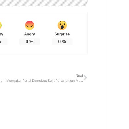
py
Angry
Surprise
%
0
%
0
%
Next
Presiden Biden, Mengakui Partai Demokrat Sulit Pertahankan Mayoritas DPR