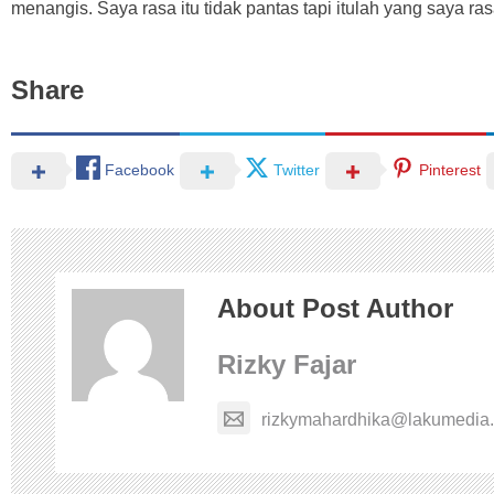
menangis. Saya rasa itu tidak pantas tapi itulah yang saya ra
Share
Facebook
Twitter
Pinterest
About Post Author
Rizky Fajar
rizkymahardhika@lakumedia.