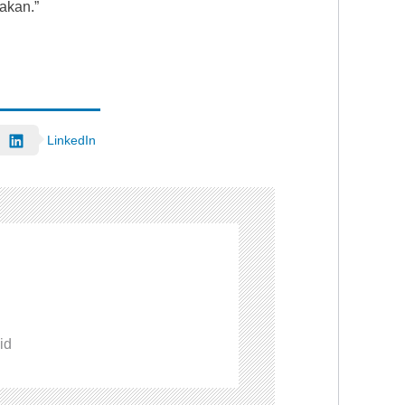
sakan.”
LinkedIn
id