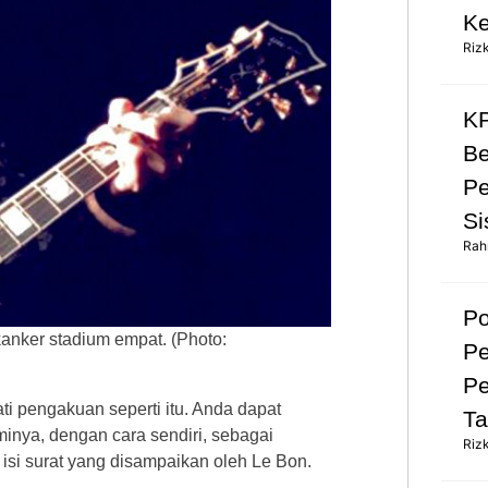
Ke
Riz
KP
Be
Pe
Si
Rah
Po
kanker stadium empat. (Photo:
Pe
Pe
ti pengakuan seperti itu. Anda dapat
Ta
minya, dengan cara sendiri, sebagai
Riz
 isi surat yang disampaikan oleh Le Bon.