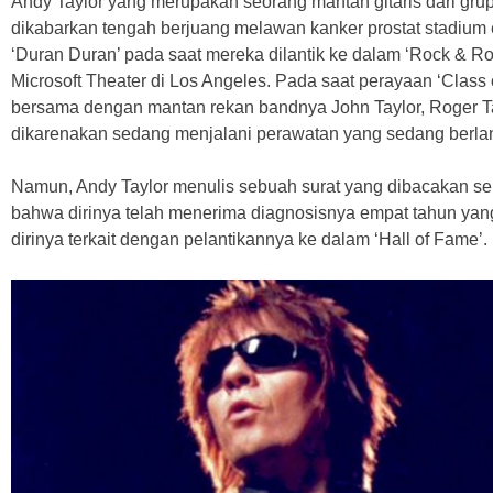
Andy Taylor yang merupakan seorang mantan gitaris dari grup
dikabarkan tengah berjuang melawan kanker prostat stadium
‘Duran Duran’ pada saat mereka dilantik ke dalam ‘Rock & Ro
Microsoft Theater di Los Angeles. Pada saat perayaan ‘Class o
bersama dengan mantan rekan bandnya John Taylor, Roger Ta
dikarenakan sedang menjalani perawatan yang sedang berla
Namun, Andy Taylor menulis sebuah surat yang dibacakan 
bahwa dirinya telah menerima diagnosisnya empat tahun yan
dirinya terkait dengan pelantikannya ke dalam ‘Hall of Fame’.