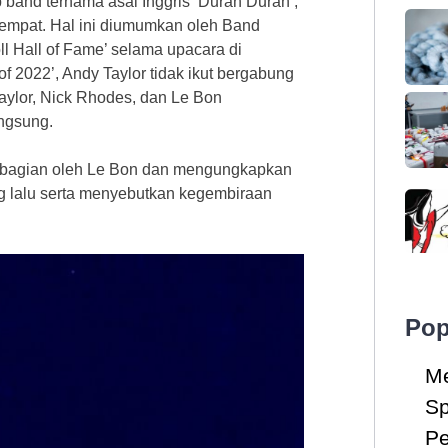
 band ternama asal Inggris ‘Duran Duran’,
 empat. Hal ini diumumkan oleh Band
ll Hall of Fame’ selama upacara di
f 2022’, Andy Taylor tidak ikut bergabung
ylor, Nick Rhodes, dan Le Bon
ngsung.
sebagian oleh Le Bon dan mengungkapkan
g lalu serta menyebutkan kegembiraan
Pop
Me
Sp
Pe