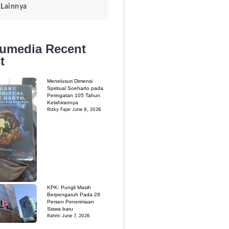
Lainnya
kumedia
Recent
t
Menelusuri Dimensi
Spiritual Soeharto pada
Peringatan 105 Tahun
Kelahirannya
Rizky Fajar
June 8, 2026
KPK: Pungli Masih
Berpengaruh Pada 28
Persen Penerimaan
Siswa baru
Rahmi
June 7, 2026