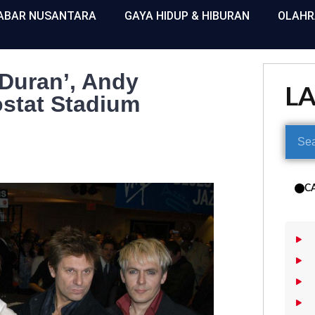
ABAR NUSANTARA
GAYA HIDUP & HIBURAN
OLAH
 Duran’, Andy
L
ostat Stadium
C