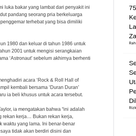
75
luka bakar yang lambat dari penyakit ini
sudut pandang seorang pria berkeluarga
K
enggemar terhebat yang bisa dimiliki
L
Za
Rah
un 1980 dan keluar di tahun 1986 untuk
tahun 2001 untuk mengisi serangkaian
ma ‘Astronaut’ sebelum akhirnya berhenti
S
Se
nghadiri acara ‘Rock & Roll Hall of
Ut
ampil kembali bersama ‘Duran Duran’
Pe
 ia beli khusus untuk acara tersebut.
Di
Riz
aylor, ia mengatakan bahwa “ini adalah
 rekan kerja… Bukan rekan kerja,
k waktu yang lama. Ini benar-benar
ya tidak akan berdiri disini dan