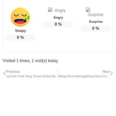
Angry
Surprise
0
%
0
%
Sleepy
0
%
Visited 1 times, 1 visit(s) today
Previous
Next
Jumlah Anak Yang Tewas Akibat Bakteri Strep A di Inggris , Kini Mencapai 24 Orang
Warga Rusia Menggalang Dana Untuk Melengkapi Kebutuhan Para Tentara Di Ukraina