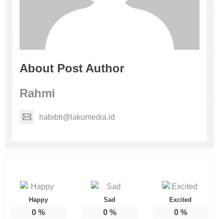
About Post Author
Rahmi
habibti@lakumedia.id
Happy
Sad
Excited
0
%
0
%
0
%