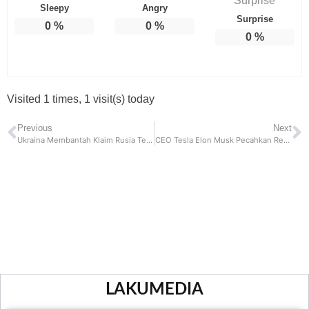
Sleepy
Angry
Surprise
0
%
0
%
0
%
Visited 1 times, 1 visit(s) today
Previous
Next
Ukraina Membantah Klaim Rusia Terkait Tewasnya Ratusan Prajurit Dalam Serangan Kramatorsk
CEO Tesla Elon Musk Pecahkan Rekor Guiness Records, Kehilangan Kekayaan Rp. 3100 Triliun
LAKUMEDIA