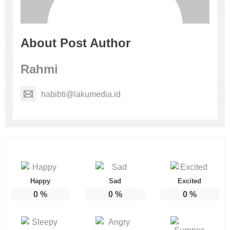
About Post Author
Rahmi
habibti@lakumedia.id
Happy
Sad
Excited
0
%
0
%
0
%