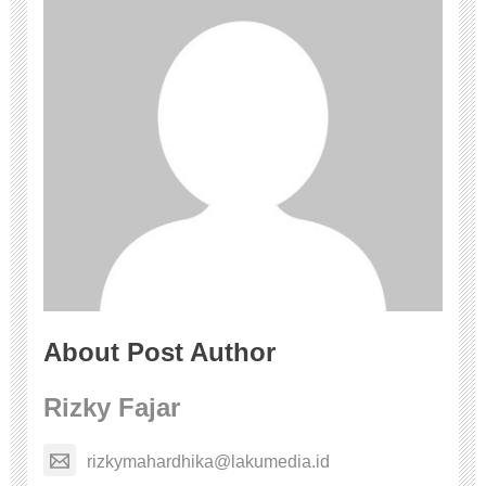
About Post Author
Rizky Fajar
rizkymahardhika@lakumedia.id