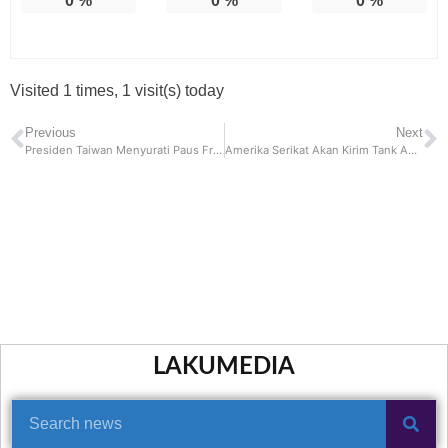
0
%
0
%
0
%
Visited 1 times, 1 visit(s) today
Previous
Next
Presiden Taiwan Menyurati Paus Fransiskus, Sebut Perang Taiwan dan China
Amerika Serikat Akan Kirim Tank Abrams, Ini Kata Juru Bicara Pentagon
LAKUMEDIA