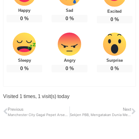
Happy
Sad
Excited
0
%
0
%
0
%
Sleepy
Angry
Surprise
0
%
0
%
0
%
Visited 1 times, 1 visit(s) today
Previous
Next
Manchester City Gagal Pepet Arsenal, Harry Kane Toreh Pencapaian Top Skor Terbanyak Klub
Sekjen PBB, Mengatakan Dunia Menuju Perang Lebih Luas atau Telah Mendekati Konflik Global