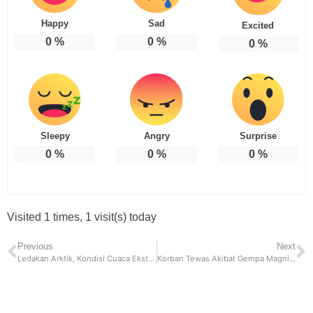
Happy
Sad
Excited
0
%
0
%
0
%
Sleepy
Angry
Surprise
0
%
0
%
0
%
Visited 1 times, 1 visit(s) today
Previous
Next
Ledakan Arktik, Kondisi Cuaca Ekstrem Yang Tengah Melanda Amerika Serikat dan Kanada
Korban Tewas Akibat Gempa Magnitudo 7,8 yang Mengguncang Turki dan Suriah Sudah Mencapai 3.609 Orang