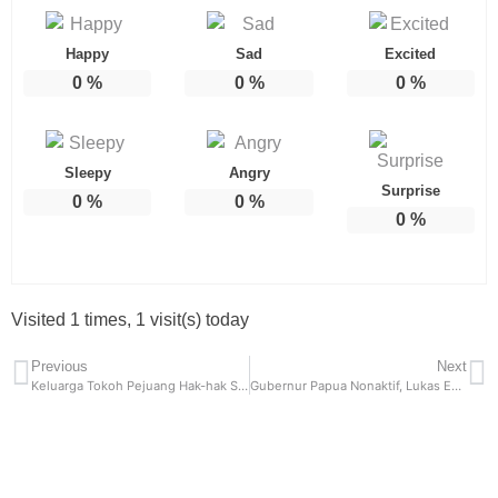
Happy
Sad
Excited
0
%
0
%
0
%
Sleepy
Angry
Surprise
0
%
0
%
0
%
Visited 1 times, 1 visit(s) today
Previous
Next
Keluarga Tokoh Pejuang Hak-hak Sipil, Malcolm X, Akan Menggugat FBI, CIA, dan NYPD Sebesar Rp 1,5 Triliun
Gubernur Papua Nonaktif, Lukas Enembe Bantah Menerima Suap