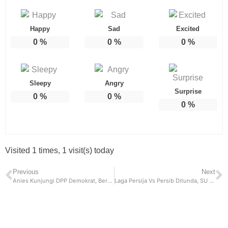
Happy
Sad
Excited
0
%
0
%
0
%
Sleepy
Angry
Surprise
0
%
0
%
0
%
Visited 1 times, 1 visit(s) today
Previous
Next
Anies Kunjungi DPP Demokrat, Bersama AHY Bahas Gagasan Perubahan
Laga Persija Vs Persib Ditunda, SU GBK Untuk Konser Blackpink di Bekasi Tidak Aman