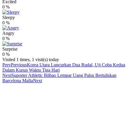
Excited
0
%
Sleepy
0
%
Angry
0
%
Surprise
0
%
Visited 1 times, 1 visit(s) today
Prev
Previous
Korea Utara Luncurkan Dua Rudal, Uji Coba Kedua
Dalam Kurun Waktu Tiga Hari
Next
Suporter Athletic Bilbao Lempar Uang Palsu Bertuliskan
Barcelona Mafia
Next