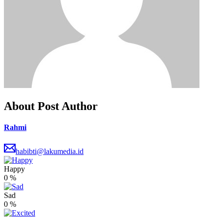
About Post Author
Rahmi
habibti@lakumedia.id
Happy
0
%
Sad
0
%