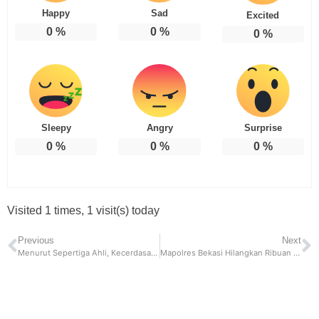
Happy
Sad
Excited
0
%
0
%
0
%
Sleepy
Angry
Surprise
0
%
0
%
0
%
Visited 1 times, 1 visit(s) today
Previous
Next
Menurut Sepertiga Ahli, Kecerdasan Buatan Dapat Mengakibatkan Bencana ‘Setingkat Nuklir’
Mapolres Bekasi Hilangkan Ribuan Botol Miras dan Obat-Obatan Terlarang