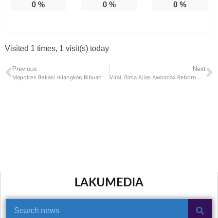
0
%
0
%
0
%
Visited 1 times, 1 visit(s) today
Previous
Next
Mapolres Bekasi Hilangkan Ribuan Botol Miras dan Obat-Obatan Terlarang
Viral, Bima Alias Awbimax Reborn Mengkritik Soal Pembangunan Lampung dan Didatangi Oleh Polisi
LAKUMEDIA