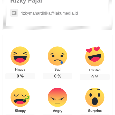
Rizky Fajar
rizkymahardhika@lakumedia.id
Happy
Sad
Excited
0
%
0
%
0
%
Sleepy
Angry
Surprise