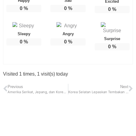
Happy
Sad
Excited
0
%
0
%
0
%
Sleepy
Angry
Surprise
0
%
0
%
0
%
Visited 1 times, 1 visit(s) today
Previous
Next
Amerika Serikat, Jepang, dan Korea Selatan, Perkuat Hubungan Keamanan
Korea Selatan Lepaskan Tembakan Peringatan Setelah Serangan Dari Kapal Korea Utara